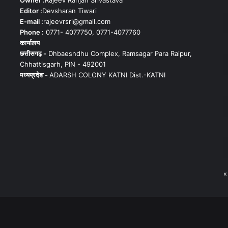
Owner :
Rajeev Ranjan Srivastava
Editor :
Devsharan Tiwari
E-mail :
rajeevrsri@gmail.com
Phone :
0771- 4077750, 0771-4077760
कार्यालय
छत्तीसगढ़ -
Dhbaesndhu Complex, Ramsagar Para Raipur,
Chhattisgarh, PIN - 492001
मध्यप्रदेश -
ADARSH COLONY KATNI Dist.-KATNI
«