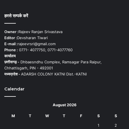
हमसे सम्पर्क करें
Owner :
Rajeev Ranjan Srivastava
Editor :
Devsharan Tiwari
E-mail :
rajeevrsri@gmail.com
Phone :
0771- 4077750, 0771-4077760
कार्यालय
छत्तीसगढ़ -
Dhbaesndhu Complex, Ramsagar Para Raipur,
Chhattisgarh, PIN - 492001
मध्यप्रदेश -
ADARSH COLONY KATNI Dist.-KATNI
Calendar
August 2026
M
T
W
T
F
S
S
1
2