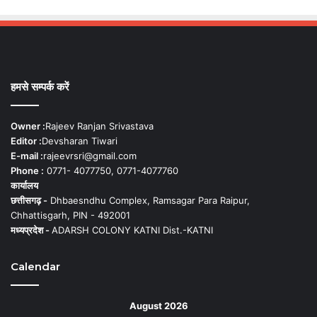
हमसे सम्पर्क करें
Owner :
Rajeev Ranjan Srivastava
Editor :
Devsharan Tiwari
E-mail :
rajeevrsri@gmail.com
Phone :
0771- 4077750, 0771-4077760
कार्यालय
छत्तीसगढ़ -
Dhbaesndhu Complex, Ramsagar Para Raipur,
Chhattisgarh, PIN - 492001
मध्यप्रदेश -
ADARSH COLONY KATNI Dist.-KATNI
Calendar
August 2026