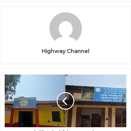
Highway Channel
बस्तर
को
नीति
आयोग
से
मिले
97
लाख
रुपये