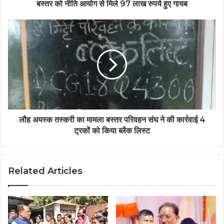
हुए
बस्तर को नीति आयोग से मिले 97 लाख रुपये हुए गायब
गायब
लौह
अयस्क
तस्करी
का
मामला
बस्तर
परिवहन
संघ
ने
की
लौह अयस्क तस्करी का मामला बस्तर परिवहन संघ ने की कार्रवाई 4
कार्रवाई
ट्रकों को किया ब्लैक लिस्ट
4
ट्रकों
को
Related Articles
किया
ब्लैक
लिस्ट