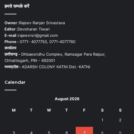
हमसे सम्पर्क करें
Owner :
Rajeev Ranjan Srivastava
Editor :
Devsharan Tiwari
E-mail :
rajeevrsri@gmail.com
Phone :
0771- 4077750, 0771-4077760
कार्यालय
छत्तीसगढ़ -
Dhbaesndhu Complex, Ramsagar Para Raipur,
Chhattisgarh, PIN - 492001
मध्यप्रदेश -
ADARSH COLONY KATNI Dist.-KATNI
Calendar
August 2026
M
T
W
T
F
S
S
1
2
3
4
5
6
7
8
9