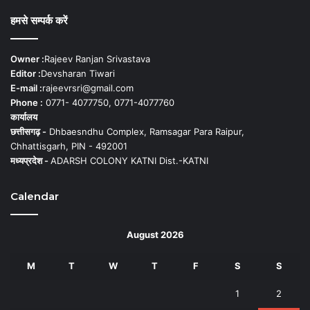
हमसे सम्पर्क करें
Owner :
Rajeev Ranjan Srivastava
Editor :
Devsharan Tiwari
E-mail :
rajeevrsri@gmail.com
Phone :
0771- 4077750, 0771-4077760
कार्यालय
छत्तीसगढ़ -
Dhbaesndhu Complex, Ramsagar Para Raipur,
Chhattisgarh, PIN - 492001
मध्यप्रदेश -
ADARSH COLONY KATNI Dist.-KATNI
Calendar
August 2026
M
T
W
T
F
S
S
1
2