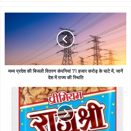
मध्य
प्रदेश
की
बिजली
वितरण
कंपनियां
71
हजार
करोड़
के
मध्य प्रदेश की बिजली वितरण कंपनियां 71 हजार करोड़ के घाटे में, जानें
घाटे
देश में राज्य की स्थिति
में,
जानें
राजश्री
देश
गुटखा
में
की
राज्य
कालाबाजारी
की
चरम
स्थिति
पर,
तय