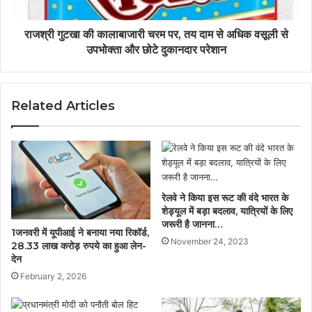
दाम
से
अधिक
राजश्री गुटखा की कालाबाजारी चरम पर, तय दाम से अधिक वसूली से
वसूली
उपभोक्ता और छोटे दुकानदार परेशान
से
उपभोक्ता
और
Related Articles
छोटे
दुकानदार
परेशान
रेलवे ने किया इस रूट की वंदे भारत के
शेड्यूल में बड़ा बदलाव, यात्रियों के लिए
जरूरी है जानना…
1️जनवरी में यूपीआई ने बनाया नया रिकॉर्ड,
November 24, 2023
28.33 लाख करोड़ रुपये का हुआ लेन-
देन
February 2, 2026