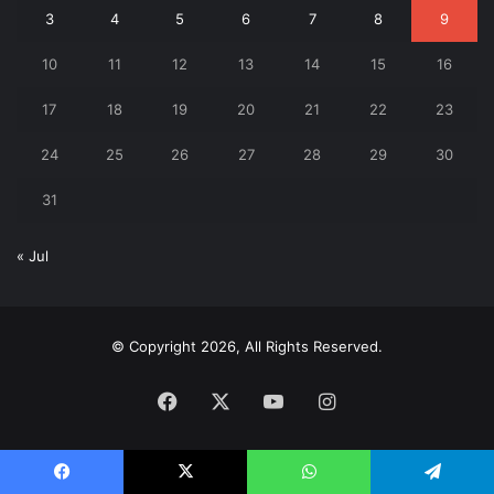
3
4
5
6
7
8
9
10
11
12
13
14
15
16
17
18
19
20
21
22
23
24
25
26
27
28
29
30
31
« Jul
© Copyright 2026, All Rights Reserved.
Facebook
X
YouTube
Instagram
Facebook
X
WhatsApp
Telegram