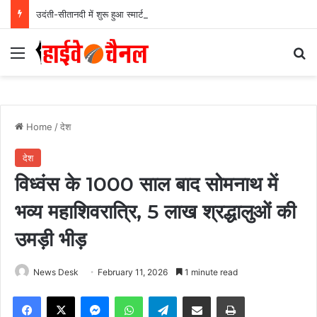
उदंती-सीतानदी में शुरू हुआ स्मार्ट सर्विलांस सिस्टम -एआई तकनीक से वन और वन्यजीवों की 24X7 निगरानी….
Menu
Se
Home
/
देश
देश
विध्वंस के 1000 साल बाद सोमनाथ में
भव्य महाशिवरात्रि, 5 लाख श्रद्धालुओं की
उमड़ी भीड़
News Desk
February 11, 2026
1 minute read
Facebook
X
Messenger
WhatsApp
Telegram
Share via Email
Print