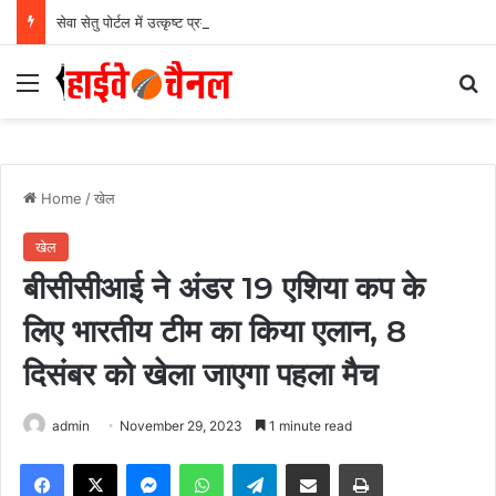
सेवा सेतु पोर्टल में उत्कृष्ट प्रदर्शन: बलरामपुर के निर्दोष लकड़ा बने प्रदेश के टॉप ट्रांजैक्शन वीएलई, वित्त मंत्री ओ.पी. चौधरी ने किया सम्मानित, 13,912 आवेदनों के सफल निराकरण से बनाया रिकॉर्ड…
Menu
Se
Home
/
खेल
खेल
बीसीसीआई ने अंडर 19 एशिया कप के
लिए भारतीय टीम का किया एलान, 8
दिसंबर को खेला जाएगा पहला मैच
admin
November 29, 2023
1 minute read
Facebook
X
Messenger
WhatsApp
Telegram
Share via Email
Print