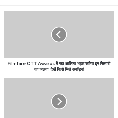
Filmfare
OTT
Awards
में
रहा
आलिया
भट्ट
सहित
इन
सितारों
Filmfare OTT Awards में रहा आलिया भट्ट सहित इन सितारों
का
का जलवा, देखें किसे मिले अवॉर्ड्स
जलवा,
देखें
IPL
किसे
2024
मिले
से
अवॉर्ड्स
पहले
RCB
ने
मयंक