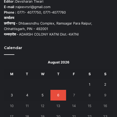
Editor :
Devsharan Tiwari
E-mail :
rajeevrsri@gmail.com
Phone :
0771- 4077750, 0771-4077760
कार्यालय
छत्तीसगढ़ -
Dhbaesndhu Complex, Ramsagar Para Raipur,
Chhattisgarh, PIN - 492001
मध्यप्रदेश -
ADARSH COLONY KATNI Dist.-KATNI
Calendar
August 2026
M
T
W
T
F
S
S
1
2
3
4
5
6
7
8
9
10
11
12
13
14
15
16
17
18
19
20
21
22
23