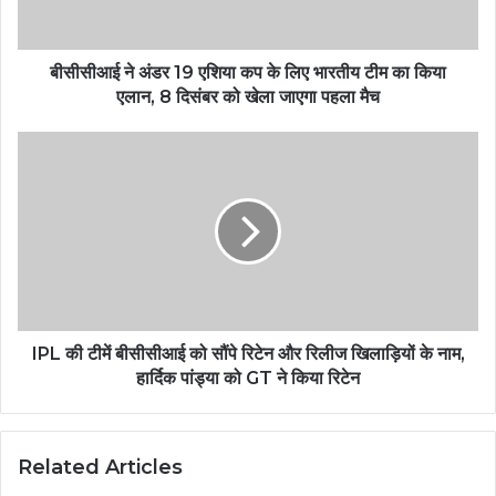
के
लिए
भारतीय
टीम
बीसीसीआई ने अंडर 19 एशिया कप के लिए भारतीय टीम का किया
का
एलान, 8 दिसंबर को खेला जाएगा पहला मैच
किया
एलान,
IPL
8
की
दिसंबर
टीमें
को
बीसीसीआई
खेला
को
जाएगा
सौंपे
पहला
रिटेन
मैच
और
रिलीज
खिलाड़ियों
IPL की टीमें बीसीसीआई को सौंपे रिटेन और रिलीज खिलाड़ियों के नाम,
के
हार्दिक पांड्या को GT ने किया रिटेन
नाम,
हार्दिक
पांड्या
Related Articles
को
GT