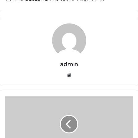
admin
Website
बीसीसीआई
ने
अंडर
19
एशिया
कप