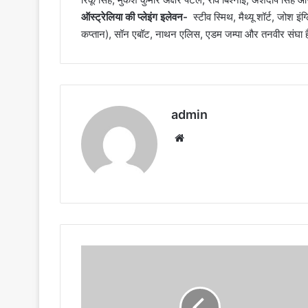
ऑस्ट्रेलिया की प्लेइंग इलेवन-
स्टीव स्मिथ, मैथ्यू शॉर्ट, जोश इं
कप्तान), सॉन एबॉट, नाथन एलिस, एडम जम्पा और तनवीर संघा ह
admin
Website
IPL
की
टीमें
बीसीसीआई