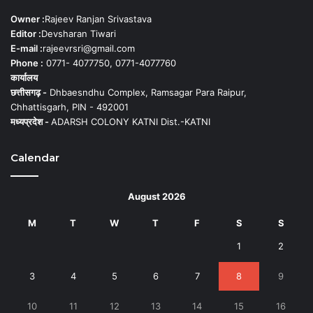
Owner :
Rajeev Ranjan Srivastava
Editor :
Devsharan Tiwari
E-mail :
rajeevrsri@gmail.com
Phone :
0771- 4077750, 0771-4077760
कार्यालय
छत्तीसगढ़ -
Dhbaesndhu Complex, Ramsagar Para Raipur,
Chhattisgarh, PIN - 492001
मध्यप्रदेश -
ADARSH COLONY KATNI Dist.-KATNI
Calendar
August 2026
M
T
W
T
F
S
S
1
2
3
4
5
6
7
8
9
10
11
12
13
14
15
16