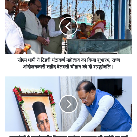
सीएम
धामी
ने
टिहरी
घंटाकर्ण
महोत्सव
का
किया
शुभारंभ,
राज्य
सीएम धामी ने टिहरी घंटाकर्ण महोत्सव का किया शुभारंभ, राज्य
आंदोलनकारी
आंदोलनकारी शहीद बेलमती चौहान को दी श्रद्धांजलि।
शहीद
बेलमती
मुख्यमंत्री
चौहान
ने
को
स्वातंत्र्यवीर
दी
विनायक
श्रद्धांजलि।
दामोदर
सावरकर
की
जयंती
पर