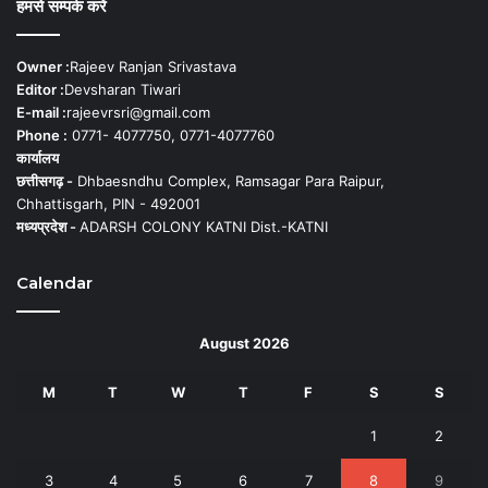
हमसे सम्पर्क करें
Owner :
Rajeev Ranjan Srivastava
Editor :
Devsharan Tiwari
E-mail :
rajeevrsri@gmail.com
Phone :
0771- 4077750, 0771-4077760
कार्यालय
छत्तीसगढ़ -
Dhbaesndhu Complex, Ramsagar Para Raipur,
Chhattisgarh, PIN - 492001
मध्यप्रदेश -
ADARSH COLONY KATNI Dist.-KATNI
Calendar
August 2026
M
T
W
T
F
S
S
1
2
3
4
5
6
7
8
9