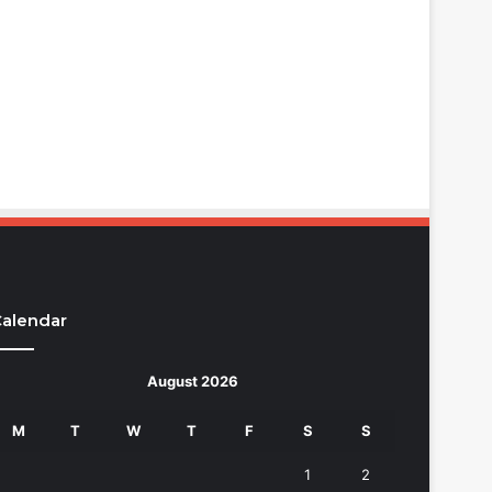
alendar
August 2026
M
T
W
T
F
S
S
1
2