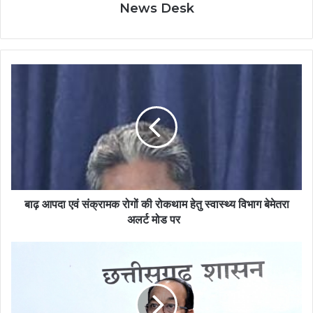
News Desk
बाढ़
आपदा
एवं
संक्रामक
रोगों
की
रोकथाम
हेतु
स्वास्थ्य
विभाग
बाढ़ आपदा एवं संक्रामक रोगों की रोकथाम हेतु स्वास्थ्य विभाग बेमेतरा
बेमेतरा
अलर्ट मोड पर
अलर्ट
मोड
उप
पर
मुख्यमंत्री
अरुण
साव
ने