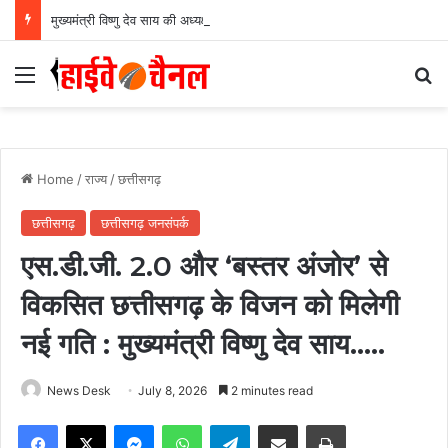
मुख्यमंत्री विष्णु देव साय की अध्यक्षता में वन अधिकार अधिनियम (FRA) एवं पेसा कानून (PESA) के प्रभावी क्रियान्वयन हेतु गठित टास्क फोर्स की पहली बैठक संपन्न…
Menu
Se
Home
/
राज्य
/
छत्तीसगढ़
छत्तीसगढ़
छत्तीसगढ़ जनसंपर्क
एस.डी.जी. 2.0 और ‘बस्तर अंजोर’ से
विकसित छत्तीसगढ़ के विजन को मिलेगी
नई गति : मुख्यमंत्री विष्णु देव साय…..
News Desk
July 8, 2026
2 minutes read
Facebook
X
Messenger
WhatsApp
Telegram
Share via Email
Print