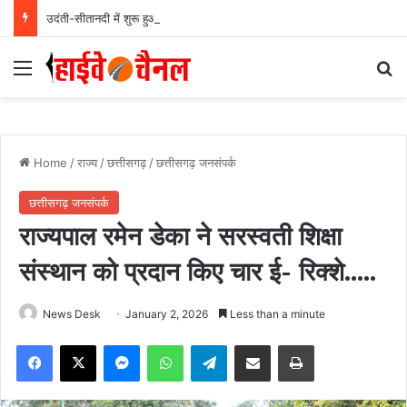
उदंती-सीतानदी में शुरू हुआ स्मार्ट सर्विलांस सिस्टम -एआई तकनीक से वन और वन्यजीवों की 24X7 निगरानी….
Menu
Se
Home
/
राज्य
/
छत्तीसगढ़
/
छत्तीसगढ़ जनसंपर्क
छत्तीसगढ़ जनसंपर्क
राज्यपाल रमेन डेका ने सरस्वती शिक्षा
संस्थान को प्रदान किए चार ई- रिक्शे…..
News Desk
January 2, 2026
Less than a minute
Facebook
X
Messenger
WhatsApp
Telegram
Share via Email
Print