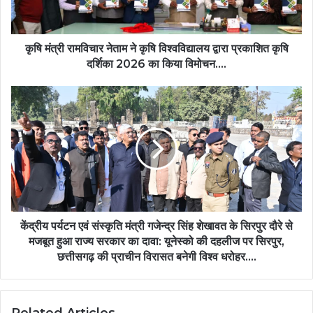
विश्वविद्यालय
द्वारा
प्रकाशित
कृषि
कृषि मंत्री रामविचार नेताम ने कृषि विश्वविद्यालय द्वारा प्रकाशित कृषि
दर्शिका
दर्शिका 2026 का किया विमोचन….
2026
का
केंद्रीय
किया
पर्यटन
विमोचन….
एवं
संस्कृति
मंत्री
गजेन्द्र
सिंह
शेखावत
के
सिरपुर
केंद्रीय पर्यटन एवं संस्कृति मंत्री गजेन्द्र सिंह शेखावत के सिरपुर दौरे से
दौरे
मजबूत हुआ राज्य सरकार का दावा: यूनेस्को की दहलीज पर सिरपुर,
से
छत्तीसगढ़ की प्राचीन विरासत बनेगी विश्व धरोहर….
मजबूत
हुआ
राज्य
सरकार