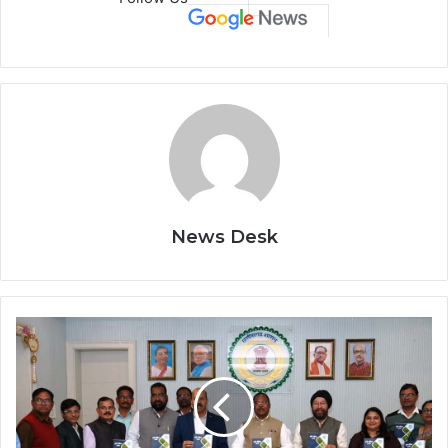
News Desk
कृषि
मंत्री
रामविचार
नेताम
ने
कृषि