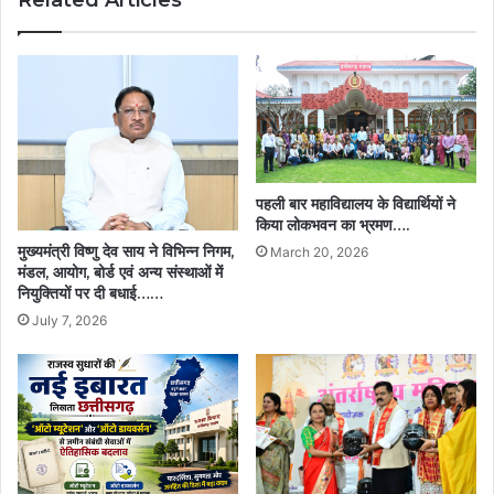
Related Articles
का
दावा:
यूनेस्को
की
दहलीज
पर
सिरपुर,
छत्तीसगढ़
पहली बार महाविद्यालय के विद्यार्थियों ने
की
किया लोकभवन का भ्रमण….
प्राचीन
मुख्यमंत्री विष्णु देव साय ने विभिन्न निगम,
March 20, 2026
विरासत
मंडल, आयोग, बोर्ड एवं अन्य संस्थाओं में
बनेगी
नियुक्तियों पर दी बधाई……
विश्व
July 7, 2026
धरोहर….