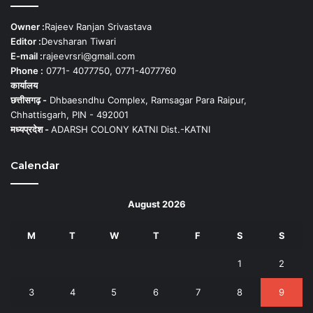
Owner :
Rajeev Ranjan Srivastava
Editor :
Devsharan Tiwari
E-mail :
rajeevrsri@gmail.com
Phone :
0771- 4077750, 0771-4077760
कार्यालय
छत्तीसगढ़ -
Dhbaesndhu Complex, Ramsagar Para Raipur,
Chhattisgarh, PIN - 492001
मध्यप्रदेश -
ADARSH COLONY KATNI Dist.-KATNI
Calendar
August 2026
M
T
W
T
F
S
S
1
2
3
4
5
6
7
8
9