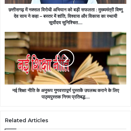
:
मुख्यमंत्री
छत्तीसगढ़ में नक्सल विरोधी अभियान को बड़ी सफलता : मुख्यमंत्री विष्णु
विष्णु
देव साय ने कहा – बस्तर में शांति, विश्वास और विकास का स्थायी
देव
सूर्योदय सुनिश्चित….
साय
ने
नई
कहा
शिक्षा
–
नीति
बस्तर
के
में
अनुरूप
शांति,
गुणवत्तापूर्ण
विश्वास
पुस्तकें
और
उपलब्ध
विकास
कराने
का
के
नई शिक्षा नीति के अनुरूप गुणवत्तापूर्ण पुस्तकें उपलब्ध कराने के लिए
स्थायी
लिए
पाठ्यपुस्तक निगम प्रतिबद्ध….
सूर्योदय
पाठ्यपुस्तक
सुनिश्चित….
निगम
प्रतिबद्ध….
Related Articles