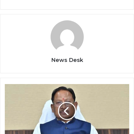
News Desk
छत्तीसगढ़
में
नक्सल
विरोधी
अभियान
को
बड़ी
सफलता