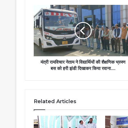
मंत्री
रामविचार
नेताम
ने
विद्यार्थियों
की
शैक्षणिक
भ्रमण
बस
को
मंत्री रामविचार नेताम ने विद्यार्थियों की शैक्षणिक भ्रमण
हरी
बस को हरी झंडी दिखाकर किया रवाना….
झंडी
दिखाकर
किया
रवाना….
Related Articles