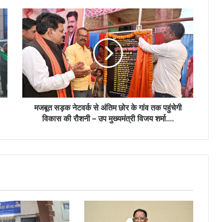
मजबूत
सड़क
नेटवर्क
से
अंतिम
छोर
के
गांव
तक
पहुंचेगी
मजबूत सड़क नेटवर्क से अंतिम छोर के गांव तक पहुंचेगी
विकास
विकास की रौशनी – उप मुख्यमंत्री विजय शर्मा….
की
रौशनी
–
उप
मुख्यमंत्री
विजय
शर्मा….