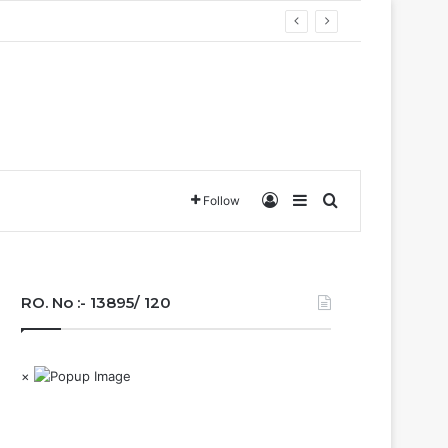
Log In
Sidebar
Search for
Follow
RO. No :- 13895/ 120
×