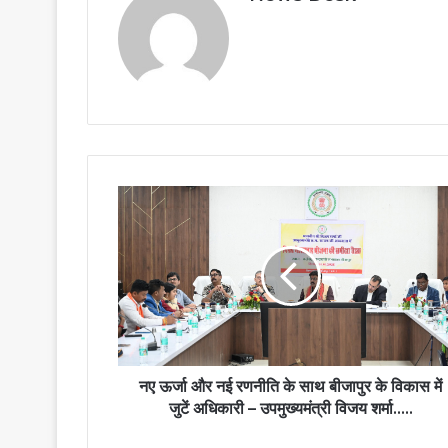
नए
ऊर्जा
और
नई
रणनीति
के
साथ
बीजापुर
के
विकास
नए ऊर्जा और नई रणनीति के साथ बीजापुर के विकास में
में
जुटें अधिकारी – उपमुख्यमंत्री विजय शर्मा…..
जुटें
अधिकारी