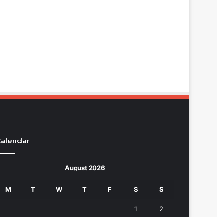
alendar
August 2026
M
T
W
T
F
S
S
1
2