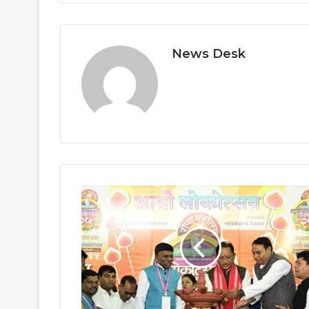
News Desk
लोकसंस्कृति,
जनजातीय
गौरव
और
राष्ट्रबोध
का
संगम
बना
आदि