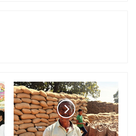
सुविधाजनक
रहा
धान
का
उपार्जन,
सरकार
की
सुगम
व्यवस्था