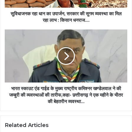
सुगम
व्यवस्था
का
सुविधाजनक रहा धान का उपार्जन, सरकार की सुगम व्यवस्था का मिल
मिल
रहा लाभ : किसान धनराज….
रहा
लाभ
भारत
:
स्काउट
किसान
एंड
धनराज….
गाईड
के
मुख्य
राष्ट्रीय
कमिश्नर
खण्डेलवाल
ने
भारत स्काउट एंड गाईड के मुख्य राष्ट्रीय कमिश्नर खण्डेलवाल ने की
की
जम्बुरी की व्यवस्थाओं की तारीफ,कहा- छत्तीसगढ़ ने एक महीने के भीतर
जम्बुरी
की बेहतरीन व्यवस्था…
की
व्यवस्थाओं
की
Related Articles
तारीफ,कहा-
छत्तीसगढ़