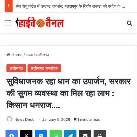
सेवा सेतु पोर्टल में उत्कृष्ट प्रदर्शन: बलरामपुर के निर्दोष लकड़ा बने प्रदेश के टॉप ट्रांजैक्शन वीएलई, वित्त मंत्री ओ.पी. चौधरी ने किया सम्मानित, 13,912 आवेदनों के सफल निराकरण से बनाया रिकॉर्ड…
Menu
Se
Home
/
राज्य
/
छत्तीसगढ़
छत्तीसगढ़
छत्तीसगढ़ जनसंपर्क
सुविधाजनक रहा धान का उपार्जन, सरकार
की सुगम व्यवस्था का मिल रहा लाभ :
किसान धनराज….
News Desk
January 9, 2026
1 minute read
Facebook
X
Messenger
WhatsApp
Telegram
Share via Email
Print