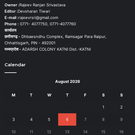
Owner :
Rajeev Ranjan Srivastava
Editor :
Devsharan Tiwari
E-mail :
rajeevrsri@gmail.com
Phone :
0771- 4077750, 0771-4077760
कार्यालय
छत्तीसगढ़ -
Dhbaesndhu Complex, Ramsagar Para Raipur,
Chhattisgarh, PIN - 492001
मध्यप्रदेश -
ADARSH COLONY KATNI Dist.-KATNI
Calendar
August 2026
M
T
W
T
F
S
S
1
2
3
4
5
6
7
8
9
10
11
12
13
14
15
16