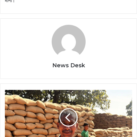
माना।
News Desk
सुविधाजनक
रहा
धान
का
उपार्जन,
सरकार
की