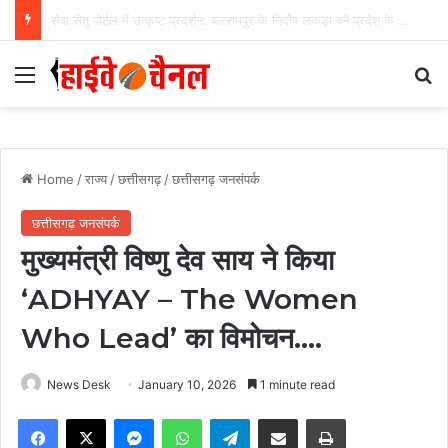
मंत्री लक्ष्मी राजवाड़े के प्रयासों से 97 गांवों में होगा विद्युत विस्तार, 11.62 करोड़ रुपये की लागत से दूरस्थ और जनजातीय क्षेत्रों तक पहुंचेगी बिजली…
Menu
Se
Home
/
राज्य
/
छत्तीसगढ़
/
छत्तीसगढ़ जनसंपर्क
छत्तीसगढ़ जनसंपर्क
मुख्यमंत्री विष्णु देव साय ने किया
‘ADHYAY – The Women
Who Lead’ का विमोचन….
News Desk
January 10, 2026
1 minute read
Facebook
X
Messenger
WhatsApp
Telegram
Share via Email
Print