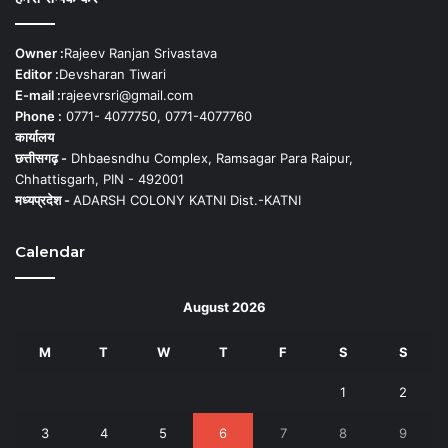
Owner :
Rajeev Ranjan Srivastava
Editor :
Devsharan Tiwari
E-mail :
rajeevrsri@gmail.com
Phone :
0771- 4077750, 0771-4077760
कार्यालय
छत्तीसगढ़ -
Dhbaesndhu Complex, Ramsagar Para Raipur,
Chhattisgarh, PIN - 492001
मध्यप्रदेश -
ADARSH COLONY KATNI Dist.-KATNI
Calendar
August 2026
M
T
W
T
F
S
S
1
2
3
4
5
6
7
8
9