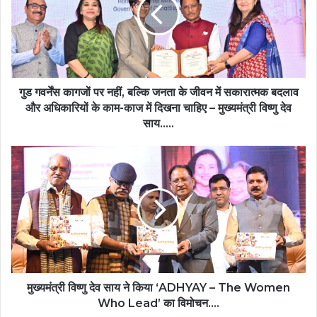
पर
नहीं,
बल्कि
जनता
के
जीवन
में
गुड गवर्नेंस कागजों पर नहीं, बल्कि जनता के जीवन में सकारात्मक बदलाव
सकारात्मक
और अधिकारियों के काम-काज में दिखना चाहिए – मुख्यमंत्री विष्णु देव
बदलाव
साय…..
और
अधिकारियों
मुख्यमंत्री
के
विष्णु
काम-
देव
काज
साय
में
ने
दिखना
किया
चाहिए
‘ADHYAY
–
–
मुख्यमंत्री
The
विष्णु
Women
मुख्यमंत्री विष्णु देव साय ने किया ‘ADHYAY – The Women
देव
Who
Who Lead’ का विमोचन….
साय…..
Lead’