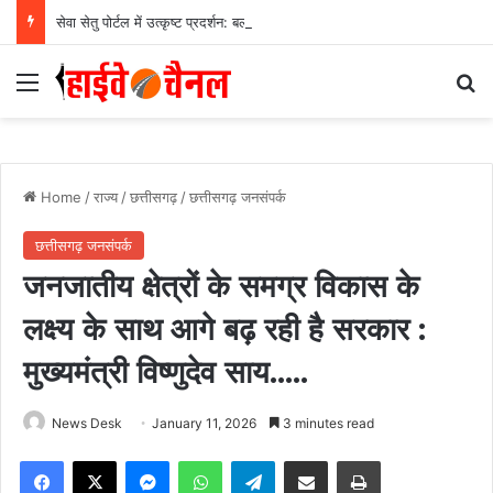
सेवा सेतु पोर्टल में उत्कृष्ट प्रदर्शन: बलरामपुर के निर्दोष लकड़ा बने प्रदेश के टॉप ट्रांजैक्शन वीएलई, वित्त मंत्री ओ.पी. चौधरी ने किया सम्मानित, 13,912 आवेदनों के सफल निराकरण से बनाया रिकॉर्ड…
Menu
Se
Home
/
राज्य
/
छत्तीसगढ़
/
छत्तीसगढ़ जनसंपर्क
छत्तीसगढ़ जनसंपर्क
जनजातीय क्षेत्रों के समग्र विकास के
लक्ष्य के साथ आगे बढ़ रही है सरकार :
मुख्यमंत्री विष्णुदेव साय…..
News Desk
January 11, 2026
3 minutes read
Facebook
X
Messenger
WhatsApp
Telegram
Share via Email
Print