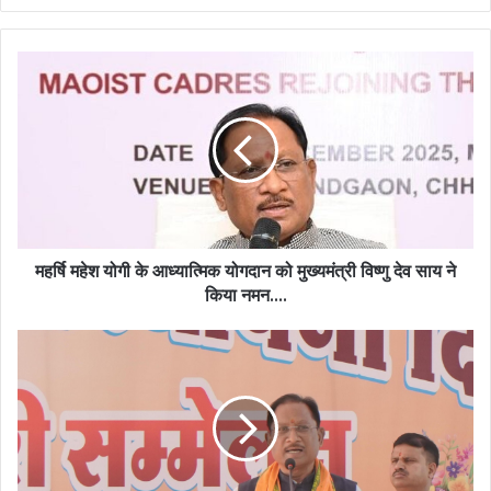
महर्षि
महेश
योगी
के
आध्यात्मिक
योगदान
को
मुख्यमंत्री
विष्णु
देव
महर्षि महेश योगी के आध्यात्मिक योगदान को मुख्यमंत्री विष्णु देव साय ने
साय
किया नमन….
ने
किया
जनजातीय
नमन….
क्षेत्रों
के
समग्र
विकास
के
लक्ष्य