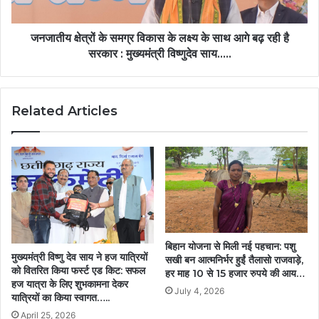
के
साथ
आगे
जनजातीय क्षेत्रों के समग्र विकास के लक्ष्य के साथ आगे बढ़ रही है
बढ़
सरकार : मुख्यमंत्री विष्णुदेव साय…..
रही
है
सरकार
Related Articles
:
मुख्यमंत्री
विष्णुदेव
साय…..
बिहान योजना से मिली नई पहचान: पशु
मुख्यमंत्री विष्णु देव साय ने हज यात्रियों
सखी बन आत्मनिर्भर हुईं तैलासो राजवाड़े,
को वितरित किया फर्स्ट एड किट: सफल
हर माह 10 से 15 हजार रुपये की आय…
हज यात्रा के लिए शुभकामना देकर
July 4, 2026
यात्रियों का किया स्वागत…..
April 25, 2026