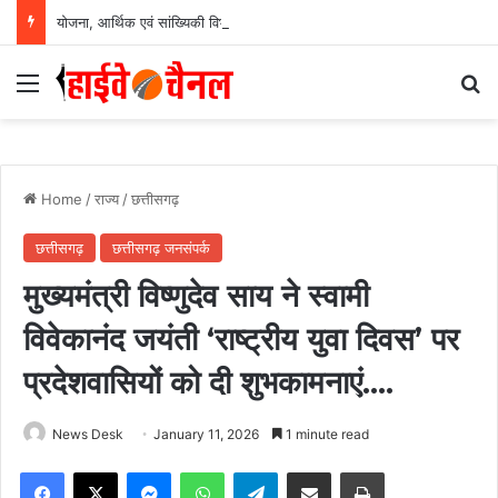
योजना, आर्थिक एवं सांख्यिकी विभाग और आईआईएम रायपुर के बीच एमओयू सुशासन, नीति निर्माण और साक्ष्य-आधारित निर्णय प्रणाली को मिलेगा बढ़ावा….
Menu
Se
Home
/
राज्य
/
छत्तीसगढ़
छत्तीसगढ़
छत्तीसगढ़ जनसंपर्क
मुख्यमंत्री विष्णुदेव साय ने स्वामी
विवेकानंद जयंती ‘राष्ट्रीय युवा दिवस’ पर
प्रदेशवासियों को दी शुभकामनाएं….
News Desk
January 11, 2026
1 minute read
Facebook
X
Messenger
WhatsApp
Telegram
Share via Email
Print