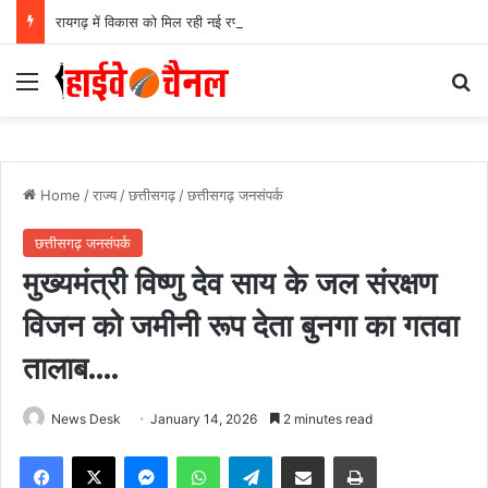
रायगढ़ में विकास को मिल रही नई रफ्तार, हर क्षेत्र में मजबूत हो रही सुविधाओं की नींव: वित्त मंत्री ओपी चौधरी……
Menu
Se
Home
/
राज्य
/
छत्तीसगढ़
/
छत्तीसगढ़ जनसंपर्क
छत्तीसगढ़ जनसंपर्क
मुख्यमंत्री विष्णु देव साय के जल संरक्षण
विजन को जमीनी रूप देता बुनगा का गतवा
तालाब….
News Desk
January 14, 2026
2 minutes read
Facebook
X
Messenger
WhatsApp
Telegram
Share via Email
Print