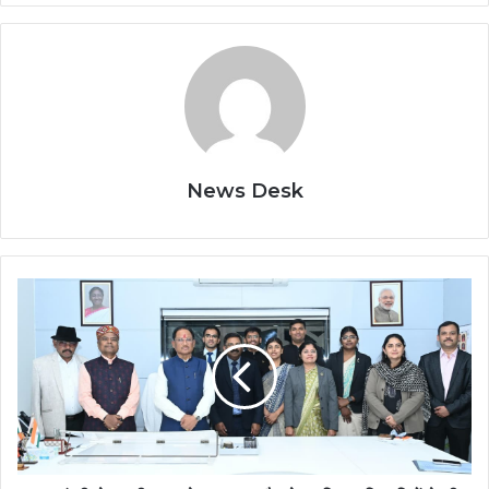
News Desk
मुख्यमंत्री
से
भारतीय
वन
सेवा
2024
बैच
के
प्रशिक्षु