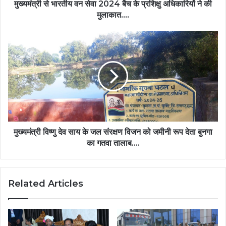
अधिकारियों
मुख्यमंत्री से भारतीय वन सेवा 2024 बैच के प्रशिक्षु अधिकारियों ने की
ने
मुलाकात….
की
मुलाकात….
मुख्यमंत्री
विष्णु
देव
साय
के
जल
संरक्षण
विजन
को
जमीनी
मुख्यमंत्री विष्णु देव साय के जल संरक्षण विजन को जमीनी रूप देता बुनगा
रूप
का गतवा तालाब….
देता
बुनगा
का
Related Articles
गतवा
तालाब….