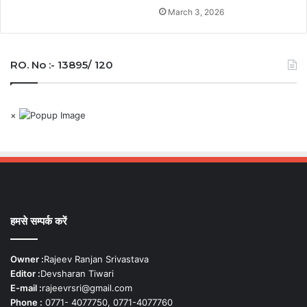
March 3, 2026
RO. No :- 13895/ 120
×
हमसे सम्पर्क करें
Owner :
Rajeev Ranjan Srivastava
Editor :
Devsharan Tiwari
E-mail :
rajeevrsri@gmail.com
Phone :
0771- 4077750, 0771-4077760