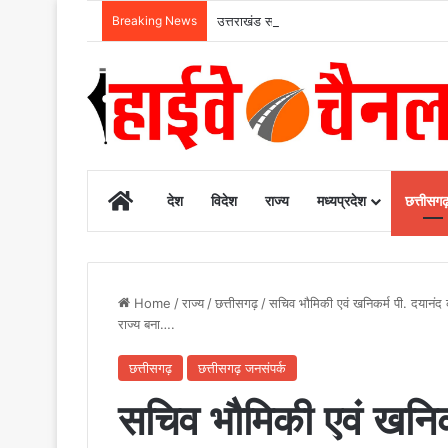
Breaking News
उत्तराखंड सरकार का बड़ा फैसला, पुरुषों व महि
Home
देश
विदेश
राज्य
मध्यप्रदेश
छत्तीसग
Home
/
राज्य
/
छत्तीसगढ़
/
सचिव भौमिकी एवं खनिकर्म पी. दयानंद
राज्य बना….
छत्तीसगढ़
छत्तीसगढ़ जनसंपर्क
सचिव भौमिकी एवं खनिक