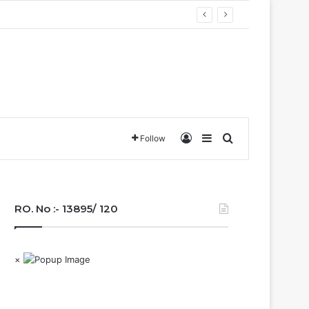
Log In
Sidebar
Search for
Follow
RO. No :- 13895/ 120
×