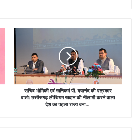
सचिव
भौमिकी
एवं
खनिकर्म
पी.
दयानंद
की
पत्रकार
वार्ता:
छत्तीसगढ़
सचिव भौमिकी एवं खनिकर्म पी. दयानंद की पत्रकार
लीथियम
वार्ता: छत्तीसगढ़ लीथियम खदान की नीलामी करने वाला
खदान
देश का पहला राज्य बना….
की
नीलामी
करने
वाला
देश