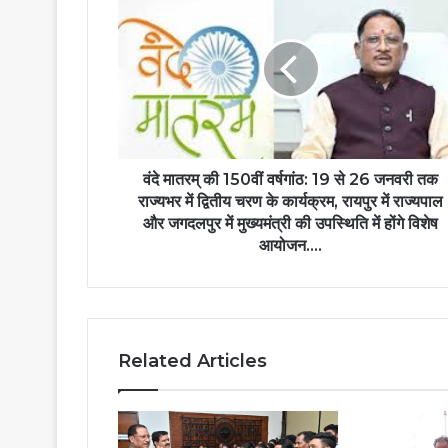
मातरम्
की
150वीं
वर्षगांठ:
19
से
26
जनवरी
तक
वंदे मातरम् की 150वीं वर्षगांठ: 19 से 26 जनवरी तक
राज्यभर
राज्यभर में द्वितीय चरण के कार्यक्रम, रायपुर में राज्यपाल
में
और जगदलपुर में मुख्यमंत्री की उपस्थिति में होंगे विशेष
द्वितीय
आयोजन….
चरण
के
कार्यक्रम,
रायपुर
में
Related Articles
राज्यपाल
और
जगदलपुर
में