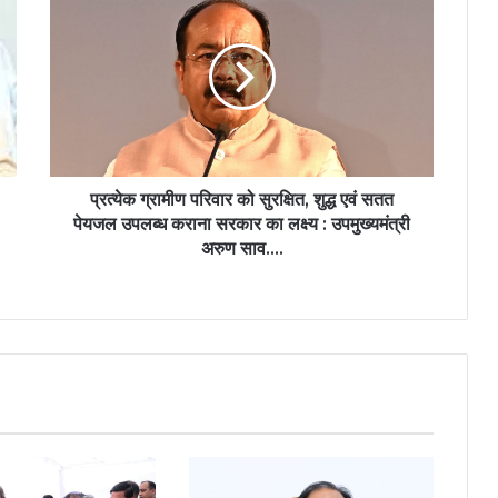
ग्रामीण
परिवार
को
सुरक्षित,
शुद्ध
एवं
सतत
पेयजल
उपलब्ध
प्रत्येक ग्रामीण परिवार को सुरक्षित, शुद्ध एवं सतत
कराना
पेयजल उपलब्ध कराना सरकार का लक्ष्य : उपमुख्यमंत्री
सरकार
अरुण साव….
का
लक्ष्य
:
उपमुख्यमंत्री
अरुण
साव….