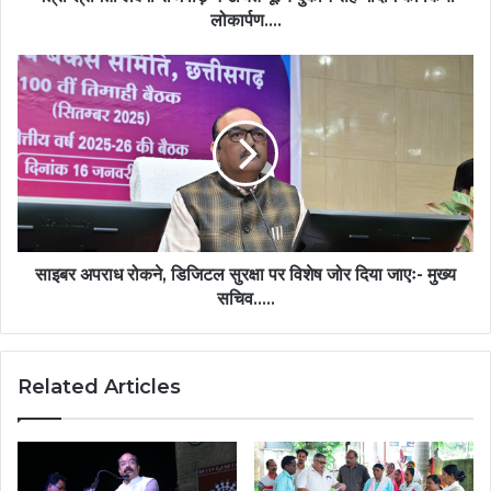
का
लोकार्पण….
किया
लोकार्पण….
साइबर
अपराध
रोकने,
डिजिटल
सुरक्षा
पर
विशेष
जोर
दिया
जाएः-
साइबर अपराध रोकने, डिजिटल सुरक्षा पर विशेष जोर दिया जाएः- मुख्य
मुख्य
सचिव…..
सचिव…..
Related Articles