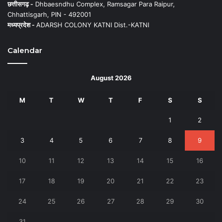
छत्तीसगढ़ -
Dhbaesndhu Complex, Ramsagar Para Raipur,
Chhattisgarh, PIN - 492001
मध्यप्रदेश -
ADARSH COLONY KATNI Dist.-KATNI
Calendar
August 2026
M
T
W
T
F
S
S
1
2
3
4
5
6
7
8
9
10
11
12
13
14
15
16
17
18
19
20
21
22
23
24
25
26
27
28
29
30
31