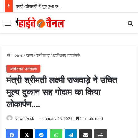
उदंती-सीतानदी में शुरू हुआ स्मार्ट सर्विलांस सिस्टम -एआई तकनीक से वन और वन्यजीवों की 24X7 निगरानी….
Menu
Se
Home
/
राज्य
/
छत्तीसगढ़
/
छत्तीसगढ़ जनसंपर्क
छत्तीसगढ़ जनसंपर्क
मंत्री श्रीमती लक्ष्मी राजवाड़े ने उचित
मूल्य दुकान सह गोदाम का किया
लोकार्पण….
News Desk
January 16, 2026
1 minute read
Facebook
X
Messenger
WhatsApp
Telegram
Share via Email
Print