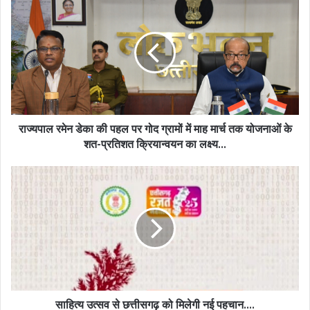
रमेन
डेका
की
पहल
पर
गोद
ग्रामों
में
माह
राज्यपाल रमेन डेका की पहल पर गोद ग्रामों में माह मार्च तक योजनाओं के
मार्च
शत-प्रतिशत क्रियान्वयन का लक्ष्य…
तक
योजनाओं
साहित्य
के
उत्सव
शत-
से
प्रतिशत
छत्तीसगढ़
क्रियान्वयन
को
का
मिलेगी
लक्ष्य…
नई
पहचान….
साहित्य उत्सव से छत्तीसगढ़ को मिलेगी नई पहचान….