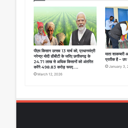
गुरु
खुशवंत
साहेब
ने
किया
लोकार्पण…..
पीएम किसान उत्सव 13 मार्च को, प्रधानमंत्री
माता शाकम्बरी अ
नरेन्द्र मोदी डीबीटी के जरिए छत्तीसगढ़ के
प्रतीक है – उप 
24.71 लाख से अधिक किसानों को अंतरित
January 3,
करेंगे 498.83 करोड़ रूपए…..
March 12, 2026