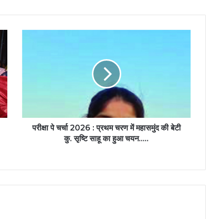
परीक्षा
पे
चर्चा
2026
:
प्रथम
चरण
में
महासमुंद
की
परीक्षा पे चर्चा 2026 : प्रथम चरण में महासमुंद की बेटी
बेटी
कु. सृष्टि साहू का हुआ चयन…..
कु.
सृष्टि
साहू
का
हुआ
चयन…..