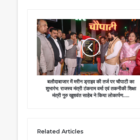
बलौदाबाजार
में
मरीन
ड्राइव
की
तर्ज
पर
चौपाटी
का
शुभारंभ:
बलौदाबाजार में मरीन ड्राइव की तर्ज पर चौपाटी का
राजस्व
शुभारंभ: राजस्व मंत्री टंकराम वर्मा एवं तकनीकी शिक्षा
मंत्री
मंत्री गुरु खुशवंत साहेब ने किया लोकार्पण…..
टंकराम
वर्मा
एवं
तकनीकी
शिक्षा
Related Articles
मंत्री