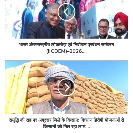
लोकतंत्र
एवं
निर्वाचन
प्रबंधन
सम्मेलन
(IICDEM)–
2026….
भारत अंतरराष्ट्रीय लोकतंत्र एवं निर्वाचन प्रबंधन सम्मेलन
(IICDEM)–2026….
समृद्धि
की
राह
पर
अग्रसर
जिले
के
किसान:
किसान
हितैषी
समृद्धि की राह पर अग्रसर जिले के किसान: किसान हितैषी योजनाओं से
योजनाओं
किसानों को मिल रहा लाभ….
से