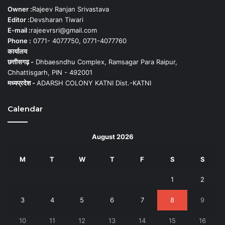
Owner :
Rajeev Ranjan Srivastava
Editor :
Devsharan Tiwari
E-mail :
rajeevrsri@gmail.com
Phone :
0771- 4077750, 0771-4077760
कार्यालय
छत्तीसगढ़ -
Dhbaesndhu Complex, Ramsagar Para Raipur,
Chhattisgarh, PIN - 492001
मध्यप्रदेश -
ADARSH COLONY KATNI Dist.-KATNI
Calendar
August 2026
M
T
W
T
F
S
S
1
2
3
4
5
6
7
8
9
10
11
12
13
14
15
16