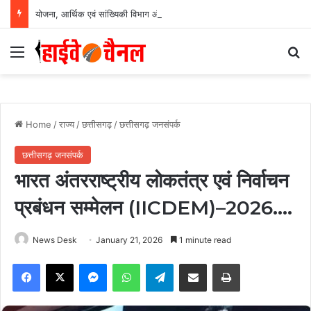
योजना, आर्थिक एवं सांख्यिकी विभाग और आईआईएम रायपुर के बीच एमओयू सुशासन, नीति निर्माण और साक्ष्य-आधारित निर्णय प्रणाली को मिलेगा बढ़ावा….
Menu
Se
Home
/
राज्य
/
छत्तीसगढ़
/
छत्तीसगढ़ जनसंपर्क
छत्तीसगढ़ जनसंपर्क
भारत अंतरराष्ट्रीय लोकतंत्र एवं निर्वाचन
प्रबंधन सम्मेलन (IICDEM)–2026….
News Desk
January 21, 2026
1 minute read
Facebook
X
Messenger
WhatsApp
Telegram
Share via Email
Print