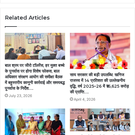
किसानों
को
Related Articles
मिल
रहा
लाभ….
बाल श्रम पर जीरो टॉलरेंस, हर मुक्त बच्चे
के पुनर्वास पर होगा विशेष फोकस, बाल
साय सरकार की बड़ी उपलब्धि: खनिज
अधिकार संरक्षण आयोग की समीक्षा बैठक
राजस्व में 14 प्रतिशत की उल्लेखनीय
में बहुस्तरीय कानूनी कार्रवाई और समयबद्ध
वृद्धि, वर्ष 2025–26 में ₹16,625 करोड़
पुनर्वास के निर्देश….
की प्राप्ति….
July 23, 2026
April 4, 2026