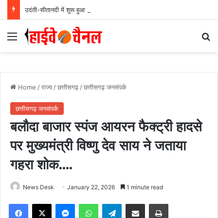
उदंती-सीतानदी में शुरू हुआ स्मार्ट सर्विलांस सिस्टम -एआई तकनीक से वन और वन्यजीवों की 24X7 निगरानी….
Menu
Se
Home
/
राज्य
/
छत्तीसगढ़
/
छत्तीसगढ़ जनसंपर्क
छत्तीसगढ़ जनसंपर्क
बलौदा बाजार स्पंज आयरन फैक्ट्री हादसे
पर मुख्यमंत्री विष्णु देव साय ने जताया
गहरा शोक….
News Desk
January 22, 2026
1 minute read
Facebook
X
Messenger
WhatsApp
Telegram
Share via Email
Print