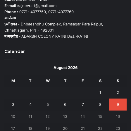
E-mail :
rajeevrsri@gmail.com
Phone :
0771- 4077750, 0771-4077760
कार्यालय
छत्तीसगढ़ -
Dhbaesndhu Complex, Ramsagar Para Raipur,
Chhattisgarh, PIN - 492001
मध्यप्रदेश -
ADARSH COLONY KATNI Dist.-KATNI
Calendar
August 2026
M
T
W
T
F
S
S
1
2
3
4
5
6
7
8
9
10
11
12
13
14
15
16
17
18
19
20
21
22
23