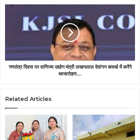
ने
जताया
गणतंत्र
गहरा
दिवस
शोक….
पर
वाणिज्य
उद्योग
मंत्री
लखनलाल
देवांगन
कवर्धा
में
गणतंत्र दिवस पर वाणिज्य उद्योग मंत्री लखनलाल देवांगन कवर्धा में करेंगे
करेंगे
ध्वजारोहण….
ध्वजारोहण….
Related Articles