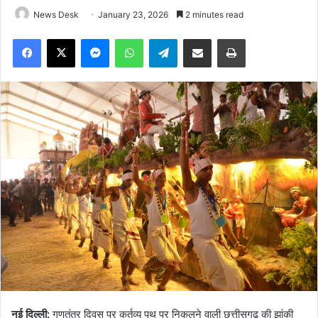
News Desk
January 23, 2026
2 minutes read
Facebook
X
Messenger
WhatsApp
Telegram
Share via Email
Print
नई दिल्ली:
गणतंत्र दिवस पर कर्तव्य पथ पर निकलने वाली छत्तीसगढ़ की झांकी