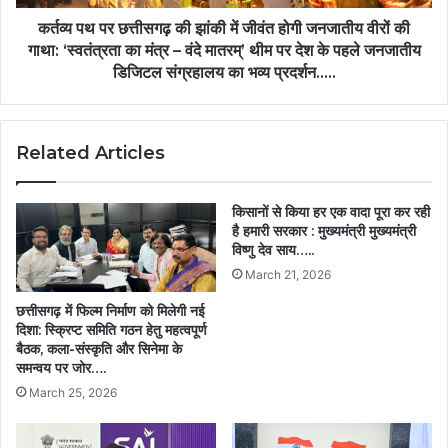
होगी
जनजातीय
कर्तव्य पथ पर छत्तीसगढ़ की झांकी में जीवंत होगी जनजातीय वीरों की
वीरों
गाथा: ‘स्वतंत्रता का मंत्र – वंदे मातरम्’ थीम पर देश के पहले जनजातीय
की
डिजिटल संग्रहालय का भव्य प्रदर्शन…..
गाथा:
‘स्वतंत्रता
का
Related Articles
मंत्र
–
वंदे
किसानों से किया हर एक वादा पूरा कर रही
मातरम्’
है हमारी सरकार : मुख्यमंत्री मुख्यमंत्री
थीम
विष्णु देव साय…..
पर
March 21, 2026
देश
के
छत्तीसगढ़ में फिल्म निर्माण को मिलेगी नई
पहले
दिशा: स्क्रिप्ट समिति गठन हेतु महत्वपूर्ण
जनजातीय
बैठक, कला-संस्कृति और सिनेमा के
डिजिटल
समन्वय पर जोर….
संग्रहालय
March 25, 2026
का
भव्य
प्रदर्शन…..