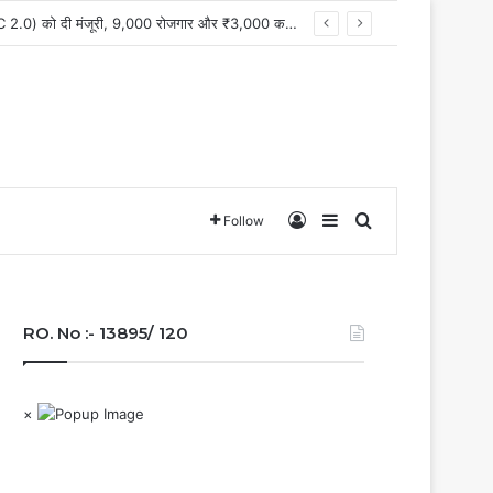
मुख्यमंत्री विष्णु देव साय के नेतृत्व में छत्तीसगढ़ को बड़ी औद्योगिक उपलब्धि,केन्द्र सरकार ने राजनांदगांव में इलेक्ट्रॉनिक्स मैन्युफैक्चरिंग क्लस्टर (EMC 2.0) को दी मंजूरी, 9,000 रोजगार और ₹3,000 करोड़ से अधिक निवेश का मार्ग प्रशस्त
Log In
Sidebar
Search for
Follow
RO. No :- 13895/ 120
×