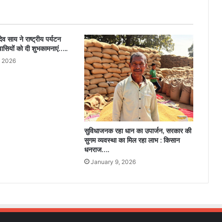
के
निर्देश
पर
6
 देव साय ने राष्ट्रीय पर्यटन
सड़कों
ासियों को दी शुभकामनाएं…..
के
, 2026
निर्माण
के
निर्माण
के
लिए
मिली
18.26
सुविधाजनक रहा धान का उपार्जन, सरकार की
करोड़
सुगम व्यवस्था का मिल रहा लाभ : किसान
की
धनराज….
स्वीकृति….
January 9, 2026