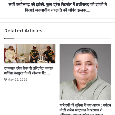
पथ
सजी छत्तीसगढ़ की झांकी: फुल ड्रेस रिहर्सल में छत्तीसगढ़ की झांकी ने
पर
दिखाई जनजातीय संस्कृति की जीवंत झलक….
सजी
छत्तीसगढ़
की
Related Articles
झांकी:
फुल
ड्रेस
रिहर्सल
में
छत्तीसगढ़
की
राज्यपाल रमेन डेका से लेफ्टिनेट जनरल
झांकी
अनिंद्या सेनगुप्ता ने की सौजन्य भेंट…..
ने
दिखाई
May 29, 2026
जनजातीय
संस्कृति
की
जीवंत
यात्रियों की सुविधा में नया आयाम : पर्यटन
झलक….
मंत्री राजेश अग्रवाल के प्रयास से