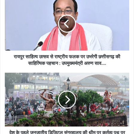
साहित्य
उत्सव
से
राष्ट्रीय
फलक
पर
उभरेगी
छत्तीसगढ़
की
रायपुर साहित्य उत्सव से राष्ट्रीय फलक पर उभरेगी छत्तीसगढ़ की
साहित्यिक
साहित्यिक पहचान : उपमुख्यमंत्री अरुण साव….
पहचान
:
देश
उपमुख्यमंत्री
के
अरुण
पहले
साव….
जनजातीय
डिजिटल
संग्रहालय
की
थीम
पर
कर्तव्य
देश के पहले जनजातीय डिजिटल संग्रहालय की थीम पर कर्तव्य पथ पर