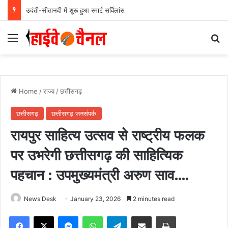
उदंती-सीतानदी में शुरू हुआ स्मार्ट सर्विलांस सिस्टम -एआई तकनीक से वन और वन्यजीवों की 24X7 निगरानी….
Menu
Se
Home
/
राज्य
/
छत्तीसगढ़
छत्तीसगढ़
छत्तीसगढ़ जनसंपर्क
रायपुर साहित्य उत्सव से राष्ट्रीय फलक
पर उभरेगी छत्तीसगढ़ की साहित्यिक
पहचान : उपमुख्यमंत्री अरुण साव….
News Desk
January 23, 2026
2 minutes read
Facebook
X
Messenger
WhatsApp
Telegram
Share via Email
Print