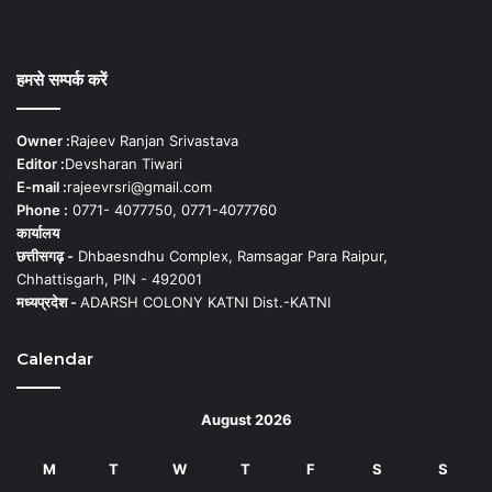
हमसे सम्पर्क करें
Owner :
Rajeev Ranjan Srivastava
Editor :
Devsharan Tiwari
E-mail :
rajeevrsri@gmail.com
Phone :
0771- 4077750, 0771-4077760
कार्यालय
छत्तीसगढ़ -
Dhbaesndhu Complex, Ramsagar Para Raipur,
Chhattisgarh, PIN - 492001
मध्यप्रदेश -
ADARSH COLONY KATNI Dist.-KATNI
Calendar
August 2026
M
T
W
T
F
S
S