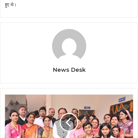
हुए थे।
News Desk
जशपुर
जिले
के
बच्चे
अब
पढ़ेंगे
स्मार्ट