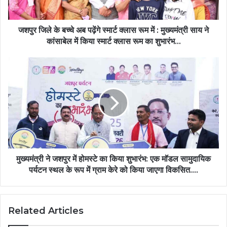
क्लास
रूम
में
जशपुर जिले के बच्चे अब पढ़ेंगे स्मार्ट क्लास रूम में : मुख्यमंत्री साय ने
:
कांसाबेल में किया स्मार्ट क्लास रूम का शुभारंभ…
मुख्यमंत्री
साय
मुख्यमंत्री
ने
ने
कांसाबेल
जशपुर
में
में
किया
होमस्टे
स्मार्ट
का
क्लास
किया
रूम
शुभारंभ:
का
एक
शुभारंभ…
मॉडल
मुख्यमंत्री ने जशपुर में होमस्टे का किया शुभारंभ: एक मॉडल सामुदायिक
सामुदायिक
पर्यटन स्थल के रूप में ग्राम केरे को किया जाएगा विकसित….
पर्यटन
स्थल
के
Related Articles
रूप
में