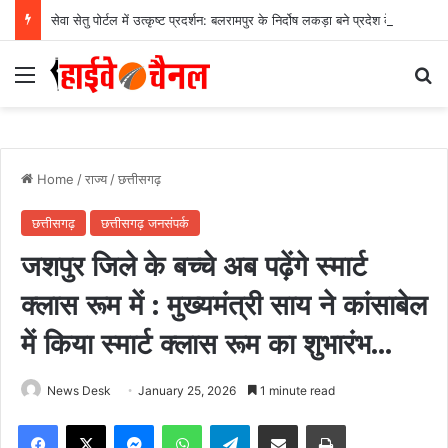
सेवा सेतु पोर्टल में उत्कृष्ट प्रदर्शन: बलरामपुर के निर्दोष लकड़ा बने प्रदेश के टॉप ट्रांजैक्शन वीएलई, वित्त मंत्री ओ.पी. चौधरी ने किया सम्मानित, 13,912 आवेदनों के सफल निराकरण से बनाया रिकॉर्ड…
Menu
Se
Home
/
राज्य
/
छत्तीसगढ़
छत्तीसगढ़
छत्तीसगढ़ जनसंपर्क
जशपुर जिले के बच्चे अब पढ़ेंगे स्मार्ट
क्लास रूम में : मुख्यमंत्री साय ने कांसाबेल
में किया स्मार्ट क्लास रूम का शुभारंभ…
News Desk
January 25, 2026
1 minute read
Facebook
X
Messenger
WhatsApp
Telegram
Share via Email
Print