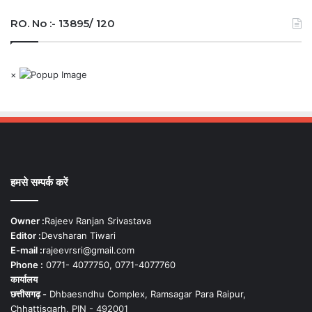
RO. No :- 13895/ 120
×
हमसे सम्पर्क करें
Owner :
Rajeev Ranjan Srivastava
Editor :
Devsharan Tiwari
E-mail :
rajeevrsri@gmail.com
Phone :
0771- 4077750, 0771-4077760
कार्यालय
छत्तीसगढ़ -
Dhbaesndhu Complex, Ramsagar Para Raipur,
Chhattisgarh, PIN - 492001