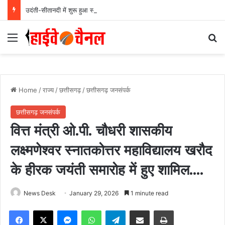
उदंती-सीतानदी में शुरू हुआ स्मार्ट सर्विलांस सिस्टम -एआई तकनीक से वन और वन्यजीवों की 24X7 निगरानी….
Menu
Se
Home
/
राज्य
/
छत्तीसगढ़
/
छत्तीसगढ़ जनसंपर्क
छत्तीसगढ़ जनसंपर्क
वित्त मंत्री ओ.पी. चौधरी शासकीय
लक्ष्मणेश्वर स्नातकोत्तर महाविद्यालय खरौद
के हीरक जयंती समारोह में हुए शामिल….
News Desk
January 29, 2026
1 minute read
Facebook
X
Messenger
WhatsApp
Telegram
Share via Email
Print