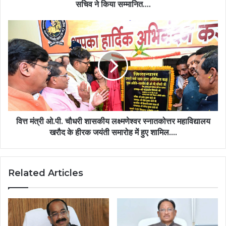
मुख्य
सचिव ने किया सम्मानित….
सचिव
ने
वित्त
किया
मंत्री
सम्मानित….
ओ.पी.
चौधरी
शासकीय
लक्ष्मणेश्वर
स्नातकोत्तर
महाविद्यालय
खरौद
के
वित्त मंत्री ओ.पी. चौधरी शासकीय लक्ष्मणेश्वर स्नातकोत्तर महाविद्यालय
हीरक
खरौद के हीरक जयंती समारोह में हुए शामिल….
जयंती
समारोह
में
Related Articles
हुए
शामिल….