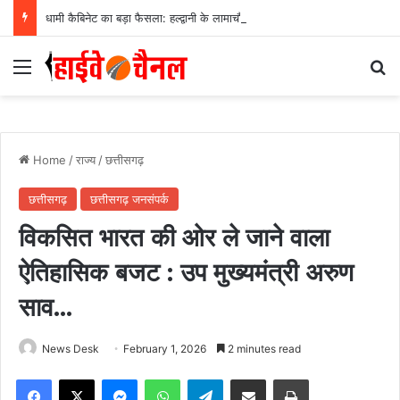
धामी कैबिनेट का बड़ा फैसला: हल्द्वानी के लामाचौड़ में शिफ्ट होगा उत्तराखंड हाई कोर्ट, अन्य महत्वपूर्ण फैसले
Menu
Se
Home
/
राज्य
/
छत्तीसगढ़
छत्तीसगढ़
छत्तीसगढ़ जनसंपर्क
विकसित भारत की ओर ले जाने वाला
ऐतिहासिक बजट : उप मुख्यमंत्री अरुण
साव…
News Desk
February 1, 2026
2 minutes read
Facebook
X
Messenger
WhatsApp
Telegram
Share via Email
Print