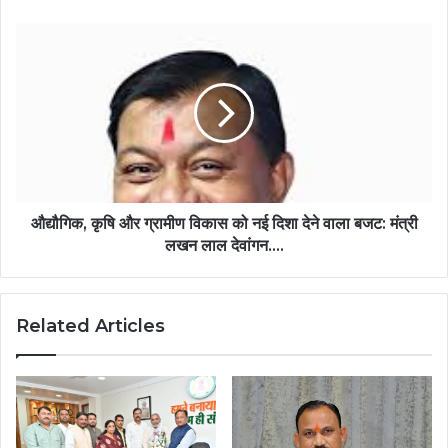
मुख्यमंत्री
अरुण
औद्यौगिक,
साव…
कृषि
और
ग्रामीण
विकास
को
नई
दिशा
देने
वाला
औद्यौगिक, कृषि और ग्रामीण विकास को नई दिशा देने वाला बजट: मंत्री
बजट:
लखन लाल देवांगन….
मंत्री
लखन
लाल
Related Articles
देवांगन….