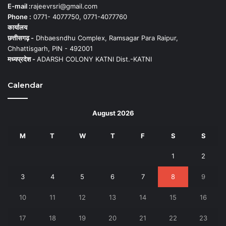
E-mail :
rajeevrsri@gmail.com
Phone :
0771- 4077750, 0771-4077760
कार्यालय
छत्तीसगढ़ -
Dhbaesndhu Complex, Ramsagar Para Raipur,
Chhattisgarh, PIN - 492001
मध्यप्रदेश -
ADARSH COLONY KATNI Dist.-KATNI
Calendar
August 2026
M
T
W
T
F
S
S
1
2
3
4
5
6
7
8
9
10
11
12
13
14
15
16
17
18
19
20
21
22
23