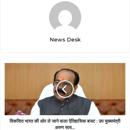
News Desk
विकसित
भारत
की
ओर
ले
जाने
वाला
ऐतिहासिक
बजट
:
विकसित भारत की ओर ले जाने वाला ऐतिहासिक बजट : उप मुख्यमंत्री
उप
अरुण साव…