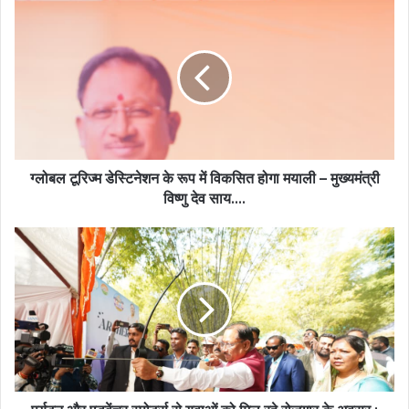
ग्लोबल
टूरिज्म
डेस्टिनेशन
के
रूप
में
विकसित
होगा
मयाली
–
ग्लोबल टूरिज्म डेस्टिनेशन के रूप में विकसित होगा मयाली – मुख्यमंत्री
मुख्यमंत्री
विष्णु देव साय….
विष्णु
देव
पर्यटन
साय….
और
एडवेंचर
स्पोर्ट्स
से
युवाओं
को
मिल
रहे
रोजगार