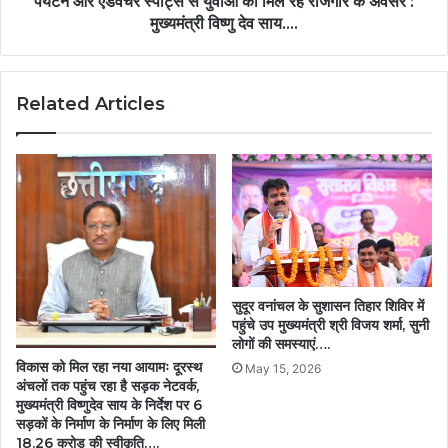
पर्यटन और एडवेंचर स्पोर्ट्स से युवाओं को मिल रहे रोजगार के अवसर :
के
मुख्यमंत्री विष्णु देव साय….
अवसर
:
मुख्यमंत्री
Related Articles
विष्णु
देव
साय….
सुदूर वनांचल के सुशासन तिहार शिविर में
पहुंचे उप मुख्यमंत्री श्री विजय शर्मा, सुनी
लोगों की समस्याएं….
विकास को मिल रहा नया आयामः दूरस्थ
May 15, 2026
अंचलों तक पहुंच रहा है सड़क नेटवर्क,
मुख्यमंत्री विष्णुदेव साय के निर्देश पर 6
सड़कों के निर्माण के निर्माण के लिए मिली
18.26 करोड़ की स्वीकृति….