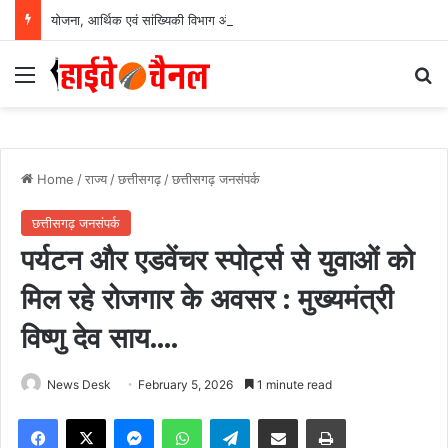
योजना, आर्थिक एवं सांख्यिकी विभाग और आईआईएम रायपुर के बीच एमओयू सुशासन, नीति निर्माण और साक्ष्य-आधारित निर्णय प्रणाली को मिलेगा बढ़ावा….
Menu
Se
Home
/
राज्य
/
छत्तीसगढ़
/
छत्तीसगढ़ जनसंपर्क
छत्तीसगढ़ जनसंपर्क
पर्यटन और एडवेंचर स्पोर्ट्स से युवाओं को
मिल रहे रोजगार के अवसर : मुख्यमंत्री
विष्णु देव साय….
News Desk
February 5, 2026
1 minute read
Facebook
X
Messenger
WhatsApp
Telegram
Share via Email
Print