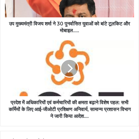
पुनर्वासित
युवाओं
को
बांटे
उप मुख्यमंत्री विजय शर्मा ने 30 पुनर्वासित युवाओं को बांटे टूलकिट और
टूलकिट
मोबाइल…..
और
मोबाइल…..
प्रदेश
में
अधिकारियों
एवं
कर्मचारियों
की
क्षमता
बढ़ाने
विशेष
पहल:
प्रदेश में अधिकारियों एवं कर्मचारियों की क्षमता बढ़ाने विशेष पहल: सभी
सभी
कर्मियों के लिए आई-जीओटी प्रशिक्षण अनिवार्य, सामान्य प्रशासन विभाग
कर्मियों
ने जारी किया आदेश….
के
लिए
आई-