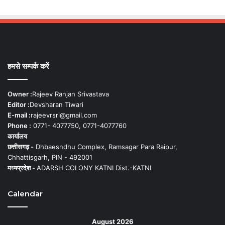
हमसे सम्पर्क करें
Owner :
Rajeev Ranjan Srivastava
Editor :
Devsharan Tiwari
E-mail :
rajeevrsri@gmail.com
Phone :
0771- 4077750, 0771-4077760
कार्यालय
छत्तीसगढ़ -
Dhbaesndhu Complex, Ramsagar Para Raipur,
Chhattisgarh, PIN - 492001
मध्यप्रदेश -
ADARSH COLONY KATNI Dist.-KATNI
Calendar
August 2026