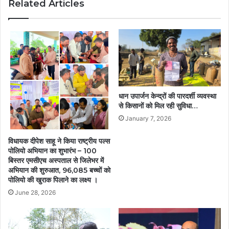
Related Articles
जीओटी
प्रशिक्षण
अनिवार्य,
सामान्य
प्रशासन
विभाग
ने
जारी
किया
धान उपार्जन केन्द्रों की पारदर्शी व्यवस्था
आदेश….
से किसानों को मिल रही सुविधा…
January 7, 2026
विधायक दीपेश साहू ने किया राष्ट्रीय पल्स
पोलियो अभियान का शुभारंभ – 100
बिस्तर एमसीएच अस्पताल से जिलेभर में
अभियान की शुरुआत, 96,085 बच्चों को
पोलियो की खुराक पिलाने का लक्ष्य ।
June 28, 2026