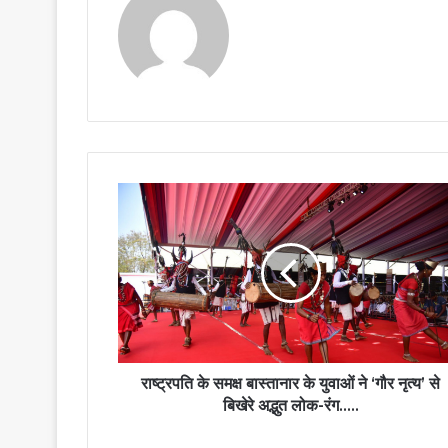
राष्ट्रपति
के
समक्ष
बास्तानार
के
युवाओं
ने
‘गौर
नृत्य’
से
राष्ट्रपति के समक्ष बास्तानार के युवाओं ने ‘गौर नृत्य’ से
बिखेरे
बिखेरे अद्भुत लोक-रंग…..
अद्भुत
लोक-