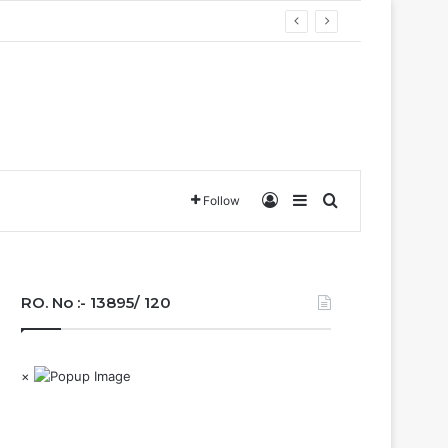
वा….
Log In
Sidebar
Search for
Follow
RO. No :- 13895/ 120
×