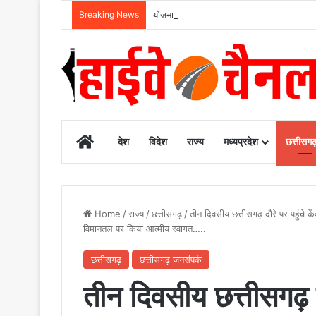
Breaking News
योजना, आर्थिक एवं सांख्यिकी विभाग और आईआईएम 
Home
देश
विदेश
राज्य
मध्यप्रदेश
छत्तीसग
Home
/
राज्य
/
छत्तीसगढ़
/
तीन दिवसीय छत्तीसगढ़ दौरे पर पहुंचे कें
विमानतल पर किया आत्मीय स्वागत…..
छत्तीसगढ़
छत्तीसगढ़ जनसंपर्क
तीन दिवसीय छत्तीसगढ़ दौ