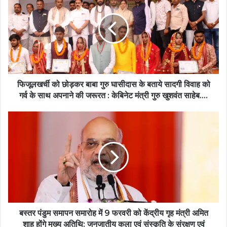
छोड़कर
बाबा
गुरु
घासीदास
के
बताये
सादगी
विवाह
फिजूलखर्ची को छोड़कर बाबा गुरु घासीदास के बताये सादगी विवाह को
को
गर्व के साथ अपनाने की जरूरत : केबिनेट मंत्री गुरु खुशवंत साहेब….
गर्व
के
बस्तर
साथ
पंडुम
अपनाने
समापन
की
समारोह
जरूरत
में
:
9
केबिनेट
फरवरी
मंत्री
को
गुरु
केंद्रीय
खुशवंत
गृह
बस्तर पंडुम समापन समारोह में 9 फरवरी को केंद्रीय गृह मंत्री अमित
साहेब….
मंत्री
शाह होंगे मुख्य अतिथि: जनजातीय कला एवं संस्कृति के संरक्षण एवं