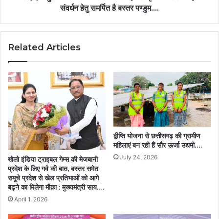
अमित
संवर्धन हेतु समर्पित है बस्तर पण्डुम….
शाह
होंगे
मुख्य
Related Articles
अतिथि:
जनजातीय
कला
एवं
संस्कृति
के
संरक्षण
एवं
संवर्धन
द्वीप्ति योजना से छत्तीसगढ़ की ग्रामीण
हेतु
महिलाएं बन रही हैं सौर ऊर्जा उद्यमी….
समर्पित
July 24, 2026
खेलो इंडिया ट्राइबल गेम्स की मेजबानी
है
प्रदेश के लिए गर्व की बात, बस्तर समेत
बस्तर
समूचे प्रदेश से खेल प्रतिभाओं को आगे
पण्डुम….
बढ़ने का मिलेगा मौक़ा : मुख्यमंत्री साय….
April 1, 2026