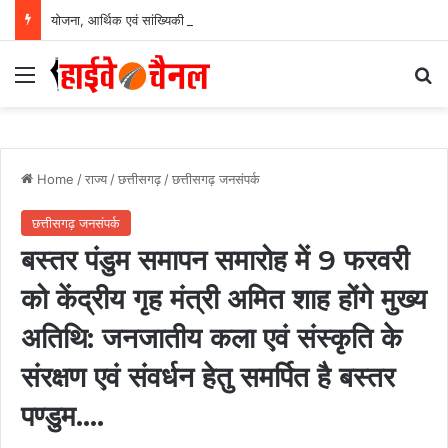
योजना, आर्थिक एवं सांख्यिकी विभाग और आईआईएम रायपुर के बीच एमओयू सुशासन, नीति निर्माण और साक्ष्य-आधारित निर्णय प्रणाली को मिलेगा बढ़ावा….
Menu
Se
Home
/
राज्य
/
छत्तीसगढ़
/
छत्तीसगढ़ जनसंपर्क
छत्तीसगढ़ जनसंपर्क
बस्तर पंडुम समापन समारोह में 9 फरवरी
को केंद्रीय गृह मंत्री अमित शाह होंगे मुख्य
अतिथि: जनजातीय कला एवं संस्कृति के
संरक्षण एवं संवर्धन हेतु समर्पित है बस्तर
पण्डुम….