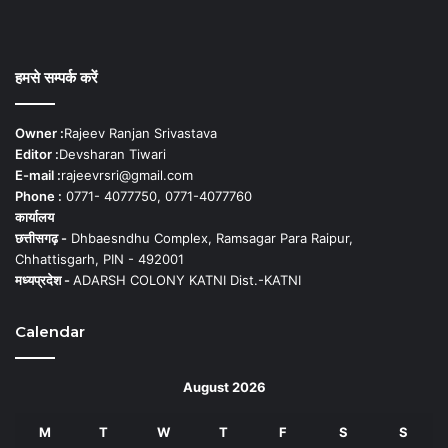
हमसे सम्पर्क करें
Owner :
Rajeev Ranjan Srivastava
Editor :
Devsharan Tiwari
E-mail :
rajeevrsri@gmail.com
Phone :
0771- 4077750, 0771-4077760
कार्यालय
छत्तीसगढ़ -
Dhbaesndhu Complex, Ramsagar Para Raipur,
Chhattisgarh, PIN - 492001
मध्यप्रदेश -
ADARSH COLONY KATNI Dist.-KATNI
Calendar
August 2026
M
T
W
T
F
S
S