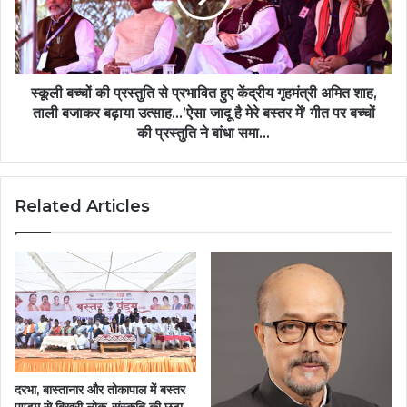
प्रभावित
हुए
केंद्रीय
गृहमंत्री
अमित
स्कूली बच्चों की प्रस्तुति से प्रभावित हुए केंद्रीय गृहमंत्री अमित शाह,
शाह,
ताली बजाकर बढ़ाया उत्साह…’ऐसा जादू है मेरे बस्तर में’ गीत पर बच्चों
ताली
की प्रस्तुति ने बांधा समा…
बजाकर
बढ़ाया
उत्साह…’ऐसा
Related Articles
जादू
है
मेरे
बस्तर
में’
गीत
पर
बच्चों
की
प्रस्तुति
दरभा, बास्तानार और तोकापाल में बस्तर
ने
पण्डुम से बिखरी लोक-संस्कृति की छटा…