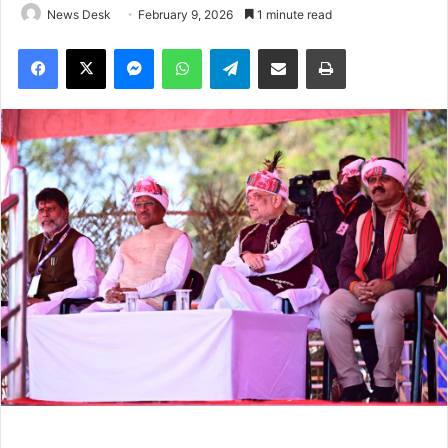
News Desk
February 9, 2026
1 minute read
Facebook
X
Messenger
WhatsApp
Telegram
Share via Email
Print