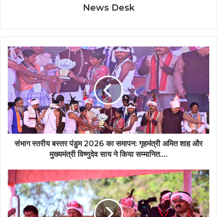
News Desk
संभाग
स्तरीय
बस्तर
पंडुम
2026
का
समापन:
गृहमंत्री
अमित
शाह
संभाग स्तरीय बस्तर पंडुम 2026 का समापन: गृहमंत्री अमित शाह और
और
मुख्यमंत्री विष्णुदेव साय ने किया सम्मानित….
मुख्यमंत्री
विष्णुदेव
स्कूली
साय
बच्चों
ने
की
किया
प्रस्तुति
सम्मानित….
से