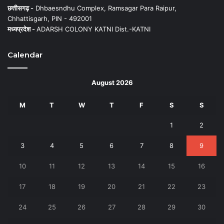
छत्तीसगढ़ -
Dhbaesndhu Complex, Ramsagar Para Raipur,
Chhattisgarh, PIN - 492001
मध्यप्रदेश -
ADARSH COLONY KATNI Dist.-KATNI
Calendar
August 2026
M
T
W
T
F
S
S
1
2
3
4
5
6
7
8
9
10
11
12
13
14
15
16
17
18
19
20
21
22
23
24
25
26
27
28
29
30