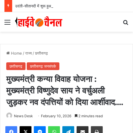
उदंती-सीतानदी में शुरू हुआ स्मार्ट सर्विलांस सिस्टम -एआई तकनीक से वन और वन्यजीवों की 24X7 निगरानी….
Menu
Se
Home
/
राज्य
/
छत्तीसगढ़
छत्तीसगढ़
छत्तीसगढ़ जनसंपर्क
मुख्यमंत्री कन्या विवाह योजना :
मुख्यमंत्री विष्णुदेव साय ने वर्चुअली
जुड़कर नव दंपत्तियों को दिया आर्शीवाद….
News Desk
February 10, 2026
2 minutes read
Facebook
X
Messenger
WhatsApp
Telegram
Share via Email
Print