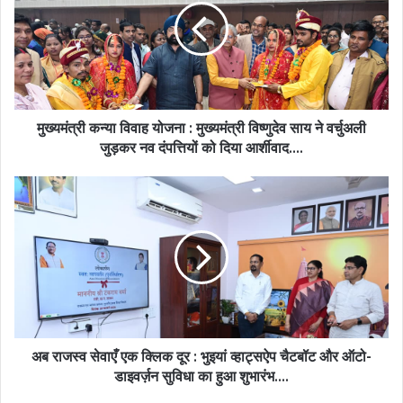
योजना
:
मुख्यमंत्री
विष्णुदेव
साय
ने
वर्चुअली
मुख्यमंत्री कन्या विवाह योजना : मुख्यमंत्री विष्णुदेव साय ने वर्चुअली
जुड़कर
जुड़कर नव दंपत्तियों को दिया आर्शीवाद….
नव
दंपत्तियों
अब
को
राजस्व
दिया
सेवाएँ
आर्शीवाद….
एक
क्लिक
दूर
:
भुइयां
व्हाट्सऐप
चैटबॉट
अब राजस्व सेवाएँ एक क्लिक दूर : भुइयां व्हाट्सऐप चैटबॉट और ऑटो-
और
डाइवर्ज़न सुविधा का हुआ शुभारंभ….
ऑटो-