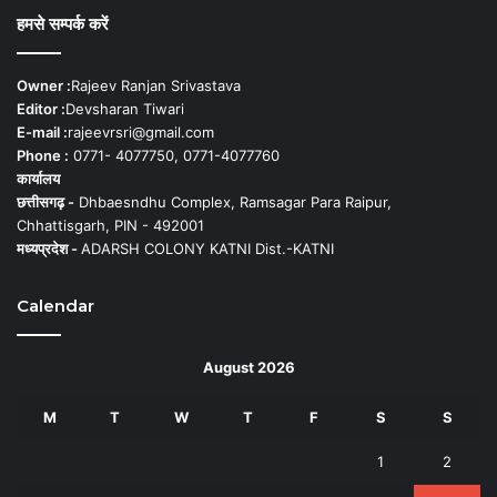
हमसे सम्पर्क करें
Owner :
Rajeev Ranjan Srivastava
Editor :
Devsharan Tiwari
E-mail :
rajeevrsri@gmail.com
Phone :
0771- 4077750, 0771-4077760
कार्यालय
छत्तीसगढ़ -
Dhbaesndhu Complex, Ramsagar Para Raipur,
Chhattisgarh, PIN - 492001
मध्यप्रदेश -
ADARSH COLONY KATNI Dist.-KATNI
Calendar
August 2026
M
T
W
T
F
S
S
1
2