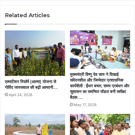
डाइवर्ज़न
सुविधा
Related Articles
का
हुआ
शुभारंभ….
मुख्यमंत्री विष्णु देव साय ने दिखाई
संवेदनशील और जिम्मेदार प्रशासनिक
एक्सटेंशन रिफॉर्म (आत्मा) योजना से
कार्यशैली : ईंधन बचत, समय प्रबंधन और
गोविंद जायसवाल की बढ़ी आमदनी….
सुशासन का समन्वित मॉडल बनी समीक्षा
April 24, 2026
बैठक…..
May 17, 2026