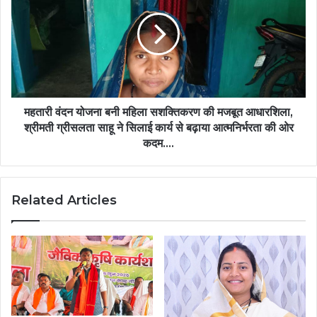
और
योजना
लघु
बनी
उद्यम
महिला
को
सशक्तिकरण
मिल
की
रहा
मजबूत
सशक्त
आधारशिला,
मंच,
श्रीमती
महतारी वंदन योजना बनी महिला सशक्तिकरण की मजबूत आधारशिला,
जीवन
ग्रीसलता
श्रीमती ग्रीसलता साहू ने सिलाई कार्य से बढ़ाया आत्मनिर्भरता की ओर
स्तर
साहू
कदम….
में
ने
हो
सिलाई
रहा
कार्य
सुधार….
Related Articles
से
बढ़ाया
आत्मनिर्भरता
की
ओर
कदम….