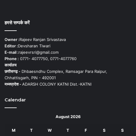
हमसे सम्पर्क करें
Owner :
Rajeev Ranjan Srivastava
Editor :
Devsharan Tiwari
E-mail :
rajeevrsri@gmail.com
Phone :
0771- 4077750, 0771-4077760
कार्यालय
छत्तीसगढ़ -
Dhbaesndhu Complex, Ramsagar Para Raipur,
Chhattisgarh, PIN - 492001
मध्यप्रदेश -
ADARSH COLONY KATNI Dist.-KATNI
Calendar
August 2026
M
T
W
T
F
S
S