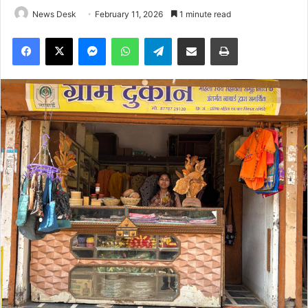
News Desk
February 11, 2026
1 minute read
Facebook
X
Messenger
WhatsApp
Telegram
Share via Email
Print