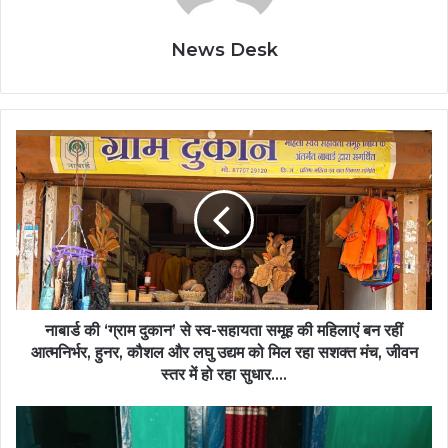
News Desk
नाबार्ड
की
‘ग्राम
दुकान’
से
स्व-
सहायता
समूह
की
महिलाएं
नाबार्ड की ‘ग्राम दुकान’ से स्व-सहायता समूह की महिलाएं बन रहीं
बन
आत्मनिर्भर, हुनर, कौशल और लघु उद्यम को मिल रहा सशक्त मंच, जीवन
रहीं
स्तर में हो रहा सुधार….
आत्मनिर्भर,
हुनर,
महतारी
कौशल
वंदन