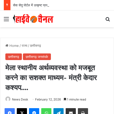
सेवा सेतु पोर्टल में उत्कृष्ट प्रदर्शन: बलरामपुर के निर्दोष लकड़ा बने प्रदेश के टॉप ट्रांजैक्शन वीएलई, वित्त मंत्री ओ.पी. चौधरी ने किया सम्मानित, 13,912 आवेदनों के सफल निराकरण से बनाया रिकॉर्ड…
Menu
Se
Home
/
राज्य
/
छत्तीसगढ़
छत्तीसगढ़
छत्तीसगढ़ जनसंपर्क
मेला स्थानीय अर्थव्यवस्था को मजबूत
करने का सशक्त माध्यम- मंत्री केदार
कश्यप….
News Desk
February 12, 2026
1 minute read
Facebook
X
Messenger
WhatsApp
Telegram
Share via Email
Print