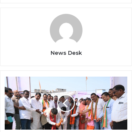
News Desk
उप
मुख्यमंत्री
विजय
शर्मा
ने
कवर्धा
नगर
के
विकास