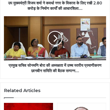
के
उप मुख्यमंत्री विजय शर्मा ने कवर्धा नगर के विकास के लिए रखी 2.80
लिए
करोड़ के निर्माण कार्यों की आधारशिला….
रखी
2.80
प्रमुख
करोड़
सचिव
के
सोनमणि
निर्माण
बोरा
कार्यों
की
की
अध्यक्षता
आधारशिला….
में
उच्च
स्तरीय
प्रमाणीकरण
प्रमुख सचिव सोनमणि बोरा की अध्यक्षता में उच्च स्तरीय प्रमाणीकरण
छानबीन
छानबीन समिति की बैठक सम्पन्न….
समिति
की
बैठक
Related Articles
सम्पन्न….