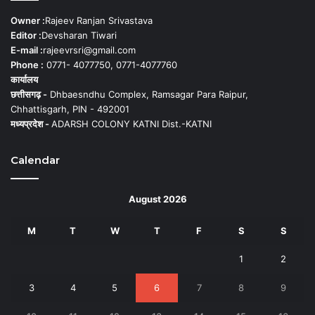
Owner :
Rajeev Ranjan Srivastava
Editor :
Devsharan Tiwari
E-mail :
rajeevrsri@gmail.com
Phone :
0771- 4077750, 0771-4077760
कार्यालय
छत्तीसगढ़ -
Dhbaesndhu Complex, Ramsagar Para Raipur,
Chhattisgarh, PIN - 492001
मध्यप्रदेश -
ADARSH COLONY KATNI Dist.-KATNI
Calendar
August 2026
M
T
W
T
F
S
S
1
2
3
4
5
6
7
8
9