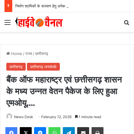
निर्माण श्रमिकों के कल्याण हेतु अनेक महत्वपूर्ण निर्णयों को मंडल की बैठक में मिली स्वीकृति, निर्माण श्रमिकों के हित में मंडल की बैठक में लिए गए अहम फैसले….
Menu
Se
Home
/
राज्य
/
छत्तीसगढ़
छत्तीसगढ़
छत्तीसगढ़ जनसंपर्क
बैंक ऑफ महाराष्ट्र एवं छत्तीसगढ़ शासन
के मध्य उन्नत वेतन पैकेज के लिए हुआ
एमओयू….
News Desk
February 12, 2026
1 minute read
Facebook
X
Messenger
WhatsApp
Telegram
Share via Email
Print