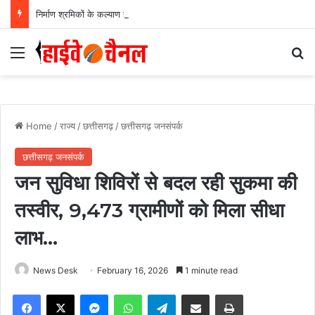
निर्माण श्रमिकों के कल्याण हेतु अनेक महत्वपूर्ण निर्णयों को मंडल की बैठक में मिली स्वीकृति, निर्माण श्रमिकों के हित में मंडल की बैठक में लिए गए अहम फैसले….
Menu
Se
Home
/
राज्य
/
छत्तीसगढ़
/
छत्तीसगढ़ जनसंपर्क
छत्तीसगढ़ जनसंपर्क
जन सुविधा शिविरों से बदल रही सुकमा की
तस्वीर, 9,473 ग्रामीणों को मिला सीधा
लाभ…
News Desk
February 16, 2026
1 minute read
Facebook
X
Messenger
WhatsApp
Telegram
Share via Email
Print