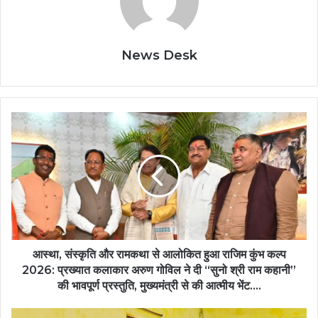
News Desk
आस्था,
संस्कृति
और
रामकथा
से
आलोकित
हुआ
राजिम
कुंभ
कल्प
आस्था, संस्कृति और रामकथा से आलोकित हुआ राजिम कुंभ कल्प
2026:
2026: प्रख्यात कलाकार अरुण गोविल ने दी “सुनो श्री राम कहानी”
प्रख्यात
की भावपूर्ण प्रस्तुति, मुख्यमंत्री से की आत्मीय भेंट….
कलाकार
अरुण
जन