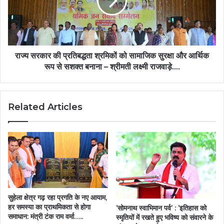
श्रमिकों
को
सामाजिक
सुरक्षा
और
आर्थिक
राज्य सरकार की प्रतिबद्धता श्रमिकों को सामाजिक सुरक्षा और आर्थिक
रूप
रूप से सशक्त बनाना – श्रीमती लक्ष्मी राजवाड़े….
से
सशक्त
बनाना
Related Articles
–
श्रीमती
लक्ष्मी
राजवाड़े….
सुहेला क्षेत्र गढ़ रहा प्रगति के नए आयाम,
हर समस्या का प्राथमिकता से होगा
’सोमनाथ स्वाभिमान पर्व’ : ’इतिहास को
समाधान: मंत्री टंक राम वर्मा…..
स्मृतियों में रखते हुए भविष्य को संवारने के