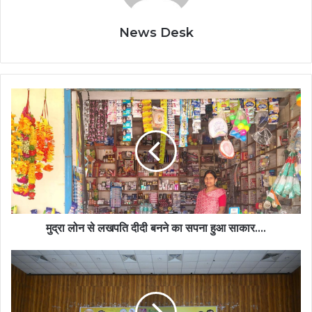
News Desk
मुद्रा
लोन
से
लखपति
दीदी
बनने
का
सपना
हुआ
साकार….
मुद्रा लोन से लखपति दीदी बनने का सपना हुआ साकार….
राज्य
सरकार
की
प्रतिबद्धता