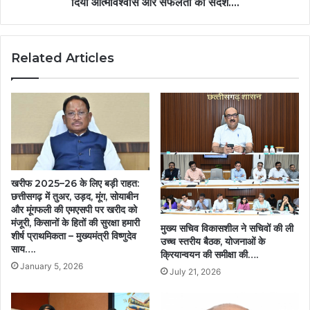
दिया आत्मविश्वास और सफलता का संदेश….
विद्यार्थियों
को
दिया
Related Articles
आत्मविश्वास
और
सफलता
का
संदेश….
खरीफ 2025–26 के लिए बड़ी राहत:
छत्तीसगढ़ में तुअर, उड़द, मूंग, सोयाबीन
और मूंगफली की एमएसपी पर खरीद को
मंजूरी, किसानों के हितों की सुरक्षा हमारी
मुख्य सचिव विकासशील ने सचिवों की ली
शीर्ष प्राथमिकता – मुख्यमंत्री विष्णुदेव
उच्च स्तरीय बैठक, योजनाओं के
साय….
क्रियान्वयन की समीक्षा की….
January 5, 2026
July 21, 2026