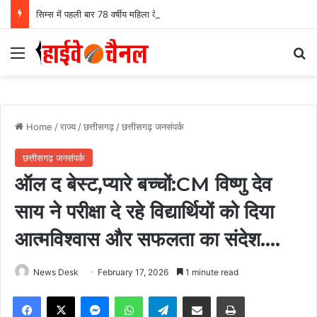
सिम्स में पहली बार 78 वर्षीय महिला के अंडाशय कैंसर की सफल सर्जरी, एक किलो का ट्यूमर निकाल महिला को दिया नया जीवन….
Menu
Se
Home
/
राज्य
/
छत्तीसगढ़
/
छत्तीसगढ़ जनसंपर्क
छत्तीसगढ़ जनसंपर्क
ऑल द बेस्ट,प्यारे बच्चों:CM विष्णु देव
साय ने परीक्षा दे रहे विद्यार्थियों को दिया
आत्मविश्वास और सफलता का संदेश….
News Desk
February 17, 2026
1 minute read
Facebook
X
Messenger
WhatsApp
Telegram
Share via Email
Print