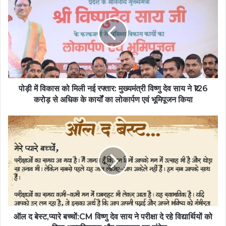
में
विकास
को
मिली
नई
रफ्तार:
मुख्यमंत्री
विष्णु
देव
पोड़ी में विकास को मिली नई रफ्तार: मुख्यमंत्री विष्णु देव साय ने ₹126
साय
करोड़ से अधिक के कार्यों का लोकार्पण एवं भूमिपूजन किया
ने
₹126
ऑल
करोड़
द
से
बेस्ट,प्यारे
अधिक
बच्चों:CM
के
विष्णु
कार्यों
देव
का
साय
लोकार्पण
ने
एवं
परीक्षा
भूमिपूजन
दे
ऑल द बेस्ट,प्यारे बच्चों:CM विष्णु देव साय ने परीक्षा दे रहे विद्यार्थियों को
किया
रहे