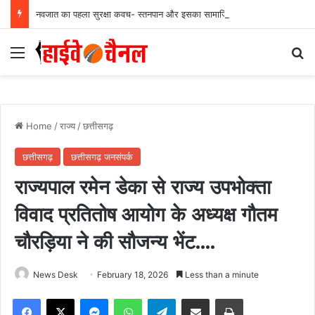
नवजात का पहला सुरक्षा कवच- स्तनपान और इसका सामाजिक महत्व…..
Menu
Se
Home
/
राज्य
/
छत्तीसगढ़
छत्तीसगढ़
छत्तीसगढ़ जनसंपर्क
राज्यपाल रमेन डेका से राज्य उपभोक्ता
विवाद प्रतितोष आयोग के अध्यक्ष गौतम
चौरड़िया ने की सौजन्य भेंट….
News Desk
February 18, 2026
Less than a minute
Facebook
X
Messenger
WhatsApp
Telegram
Share via Email
Print