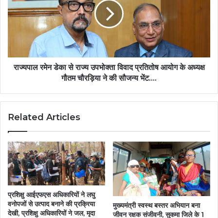
से
राज्य
उपभोक्ता
विवाद
प्रतितोष
आयोग
के
राज्यपाल रमेन डेका से राज्य उपभोक्ता विवाद प्रतितोष आयोग के अध्यक्ष
अध्यक्ष
गौतम चौरड़िया ने की सौजन्य भेंट….
गौतम
चौरड़िया
ने
Related Articles
की
सौजन्य
भेंट….
प्रशिक्षु आईएफएस अधिकारियों ने लघु
वनोपजों से उत्पाद बनाने की प्रक्रिया
मुख्यमंत्री स्वस्थ बस्तर अभियान बना
देखी, प्रशिक्षु अधिकारियों ने जल, मृदा
जीवन रक्षक संजीवनी, सुकमा जिले के 1