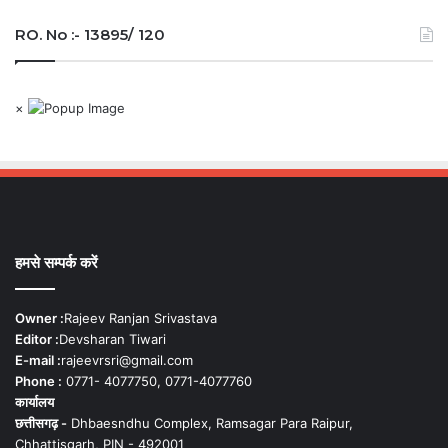
RO. No :- 13895/ 120
×
हमसे सम्पर्क करें
Owner :
Rajeev Ranjan Srivastava
Editor :
Devsharan Tiwari
E-mail :
rajeevrsri@gmail.com
Phone :
0771- 4077750, 0771-4077760
कार्यालय
छत्तीसगढ़ -
Dhbaesndhu Complex, Ramsagar Para Raipur,
Chhattisgarh, PIN - 492001