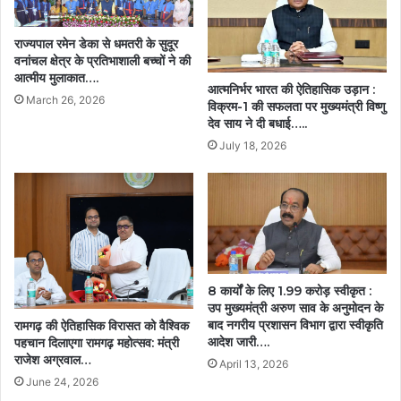
गांवों
का
राज्यपाल रमेन डेका से धमतरी के सुदूर
शहर
वनांचल क्षेत्र के प्रतिभाशाली बच्चों ने की
से
आत्मीय मुलाकात….
आत्मनिर्भर भारत की ऐतिहासिक उड़ान :
संपर्क
March 26, 2026
विक्रम-1 की सफलता पर मुख्यमंत्री विष्णु
होगा
देव साय ने दी बधाई…..
मजबूत….
July 18, 2026
8 कार्यों के लिए 1.99 करोड़ स्वीकृत :
उप मुख्यमंत्री अरुण साव के अनुमोदन के
बाद नगरीय प्रशासन विभाग द्वारा स्वीकृति
रामगढ़ की ऐतिहासिक विरासत को वैश्विक
आदेश जारी….
पहचान दिलाएगा रामगढ़ महोत्सव: मंत्री
राजेश अग्रवाल…
April 13, 2026
June 24, 2026