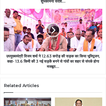
दिया
शुभकामना संदेश….
शुभकामना
संदेश….
उपमुख्यमंत्री
विजय
शर्मा
ने
12.63
करोड़
की
सड़क
का
किया
उपमुख्यमंत्री विजय शर्मा ने 12.63 करोड़ की सड़क का किया भूमिपूजन,
भूमिपूजन,
कहा- 13.6 किमी की 3 नई सड़कें बनने से गांवों का शहर से संपर्क होगा
कहा-
मजबूत….
13.6
किमी
की
Related Articles
3
नई
सड़कें
बनने
से