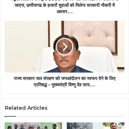
जारी
जाएगा, छत्तीसगढ के हजारों युवाओं को मिलेगा सरकारी नौकरी में
किया
अवसर…..
जाएगा,
छत्तीसगढ
राज्य
के
सरकार
हजारों
जल
युवाओं
संरक्षण
को
को
मिलेगा
जनआंदोलन
सरकारी
का
नौकरी
स्वरूप
में
देने
अवसर…..
के
राज्य सरकार जल संरक्षण को जनआंदोलन का स्वरूप देने के लिए
लिए
प्रतिबद्ध – मुख्यमंत्री विष्णु देव साय…..
प्रतिबद्ध
–
मुख्यमंत्री
Related Articles
विष्णु
देव
साय…..