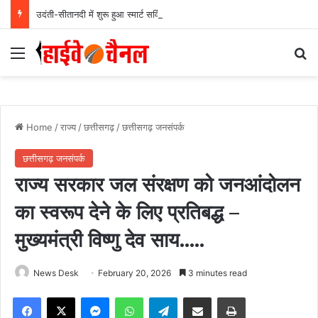
उदंती-सीतानदी में शुरू हुआ स्मार्ट सर्विलांस सिस्टम -एआई तकनीक से वन और वन्यजीवों की 24X7 निगरानी….
Menu
Se
Home
/
राज्य
/
छत्तीसगढ़
/
छत्तीसगढ़ जनसंपर्क
छत्तीसगढ़ जनसंपर्क
राज्य सरकार जल संरक्षण को जनआंदोलन
का स्वरूप देने के लिए प्रतिबद्ध –
मुख्यमंत्री विष्णु देव साय…..
News Desk
February 20, 2026
3 minutes read
Facebook
X
Messenger
WhatsApp
Telegram
Share via Email
Print